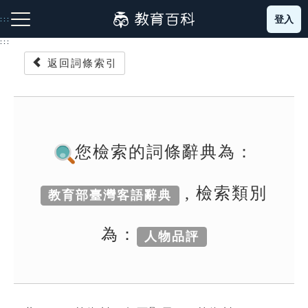
跳
登入
:::
到
主
:::
要
返回詞條索引
內
容
注音索引圖示
筆畫索引圖示
部首索引表圖示
您檢索的詞條辭典為：
, 檢索類別
教育部臺灣客語辭典
網站導覽
為：
人物品評
生字詞彙表
成語故事