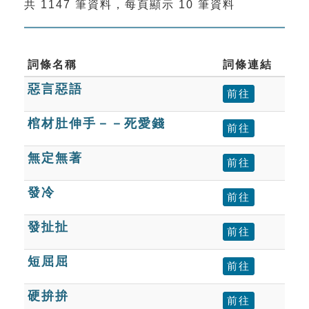
共 1147 筆資料，每頁顯示 10 筆資料
索引選單
知識索引
單字索引
詞條名稱
詞條連結
惡言惡語
生命大百科索引
前往
棺材肚伸手－－死愛錢
前往
遊戲專區
無定無著
前往
教學應用
發冷
前往
貓頭鷹博士
發扯扯
前往
短屈屈
前往
硬拚拚
前往