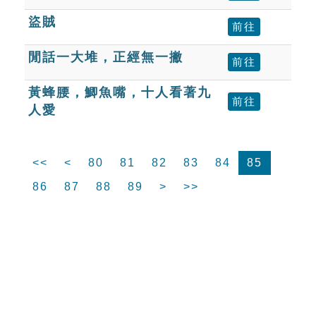
盜賊
前往
閒話一大堆，正經無一撇
前往
黃蜂腰，鯽魚嘴，十人看著九
前往
人愛
<<
<
80
81
82
83
84
85
86
87
88
89
>
>>