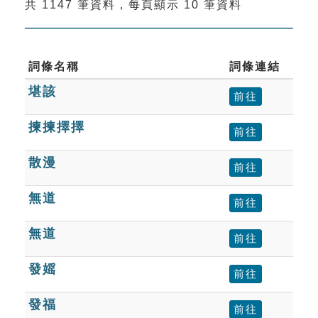
共 1147 筆資料，每頁顯示 10 筆資料
索引選單
知識索引
單字索引
詞條名稱
詞條連結
堪該
生命大百科索引
前往
揀揀擇擇
前往
遊戲專區
散漫
前往
教學應用
無道
前往
貓頭鷹博士
無道
前往
發媱
前往
發福
前往