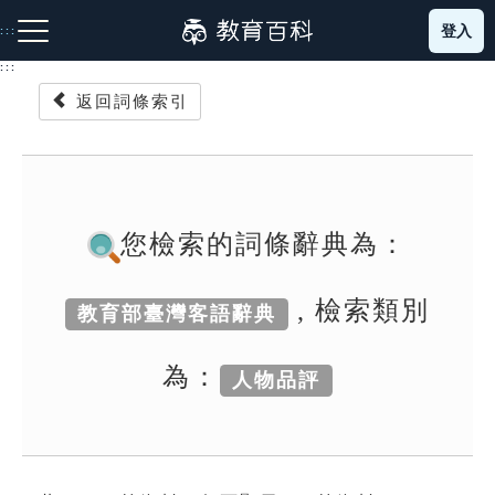
跳
登入
:::
到
主
:::
要
返回詞條索引
內
容
注音索引圖示
筆畫索引圖示
部首索引表圖示
您檢索的詞條辭典為：
, 檢索類別
教育部臺灣客語辭典
網站導覽
為：
人物品評
生字詞彙表
成語故事