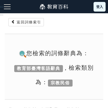
跳
登入
:::
到
主
:::
要
返回詞條索引
內
容
注音索引圖示
筆畫索引圖示
部首索引表圖示
您檢索的詞條辭典為：
, 檢索類別
教育部臺灣客語辭典
網站導覽
為：
宗教民俗
生字詞彙表
成語故事