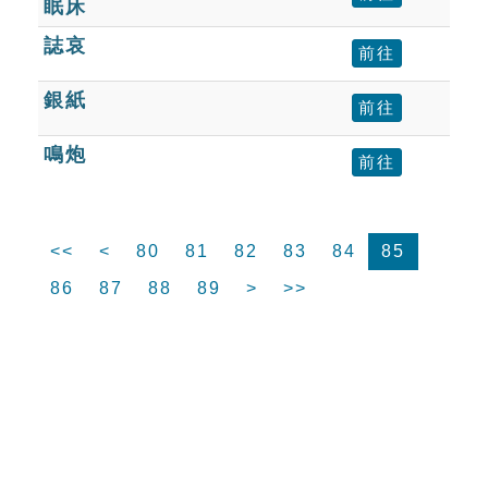
眠床
誌哀
前往
銀紙
前往
鳴炮
前往
<<
<
80
81
82
83
84
85
86
87
88
89
>
>>