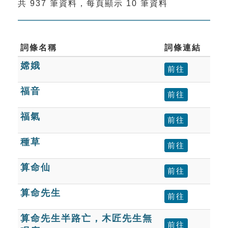
共 937 筆資料，每頁顯示 10 筆資料
索引選單
知識索引
單字索引
詞條名稱
詞條連結
嫦娥
生命大百科索引
前往
福音
前往
遊戲專區
福氣
前往
教學應用
種草
前往
貓頭鷹博士
算命仙
前往
算命先生
前往
算命先生半路亡，木匠先生無
前往