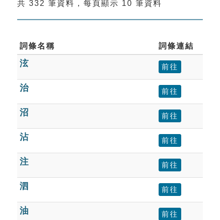
共 332 筆資料，每頁顯示 10 筆資料
索引選單
知識索引
單字索引
詞條名稱
詞條連結
泫
生命大百科索引
前往
治
前往
遊戲專區
沼
前往
教學應用
沾
前往
貓頭鷹博士
注
前往
泗
前往
油
前往