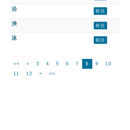
沿
前往
泱
前往
泳
前往
<<
<
3
4
5
6
7
8
9
10
11
12
>
>>