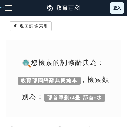
跳
登入
:::
到
主
:::
要
返回詞條索引
內
容
注音索引圖示
筆畫索引圖示
部首索引表圖示
您檢索的詞條辭典為：
, 檢索類
教育部國語辭典簡編本
網站導覽
別為：
部首筆劃:4畫 部首:水
生字詞彙表
成語故事