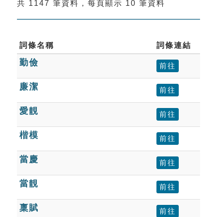
共 1147 筆資料，每頁顯示 10 筆資料
索引選單
知識索引
單字索引
詞條名稱
詞條連結
勤儉
生命大百科索引
前往
廉潔
前往
遊戲專區
愛靚
前往
教學應用
楷模
前往
貓頭鷹博士
當慶
前往
當靚
前往
稟賦
前往