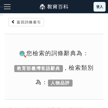
跳
登入
:::
到
主
:::
要
返回詞條索引
內
容
注音索引圖示
筆畫索引圖示
部首索引表圖示
您檢索的詞條辭典為：
, 檢索類別
教育部臺灣客語辭典
網站導覽
為：
人物品評
生字詞彙表
成語故事