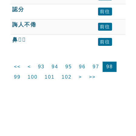
認分
前往
誨人不倦
前往
鼻𪖐𪖐
前往
<<
<
93
94
95
96
97
98
99
100
101
102
>
>>