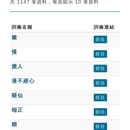
共 1147 筆資料，每頁顯示 10 筆資料
索引選單
知識索引
單字索引
詞條名稱
詞條連結
嫩
生命大百科索引
前往
慢
前往
遊戲專區
摝人
前往
教學應用
漫不經心
前往
貓頭鷹博士
睡仙
前往
端正
前往
精
前往