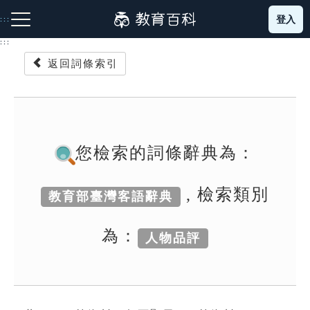
跳
登入
:::
到
主
:::
要
返回詞條索引
內
容
注音索引圖示
筆畫索引圖示
部首索引表圖示
您檢索的詞條辭典為：
, 檢索類別
教育部臺灣客語辭典
網站導覽
為：
人物品評
生字詞彙表
成語故事