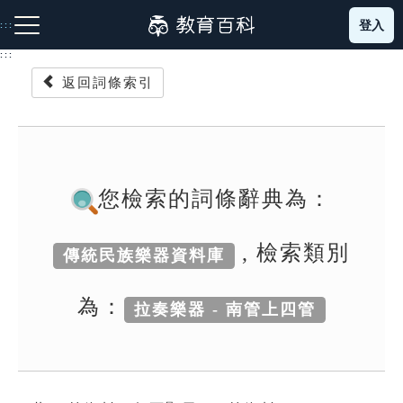
跳
登入
:::
到
主
:::
要
返回詞條索引
內
容
注音索引圖示
筆畫索引圖示
部首索引表圖示
您檢索的詞條辭典為：
, 檢索類別
傳統民族樂器資料庫
網站導覽
為：
拉奏樂器 - 南管上四管
生字詞彙表
成語故事