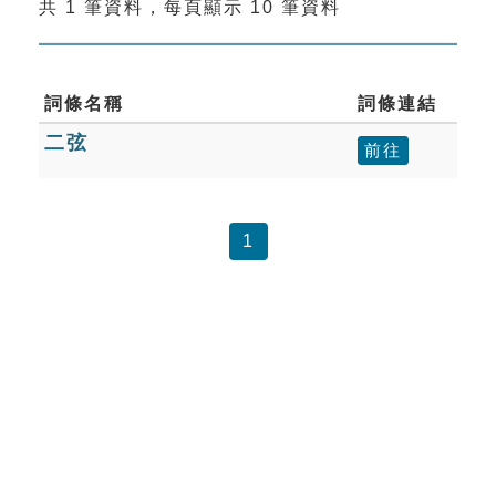
共 1 筆資料，每頁顯示 10 筆資料
索引選單
知識索引
單字索引
詞條名稱
詞條連結
二弦
生命大百科索引
前往
遊戲專區
1
教學應用
貓頭鷹博士