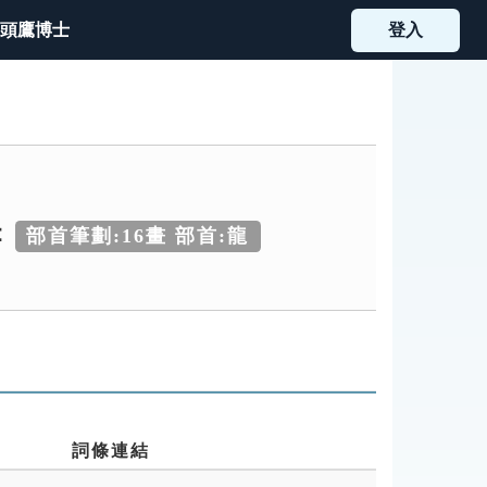
頭鷹博士
登入
：
部首筆劃:16畫 部首:龍
詞條連結