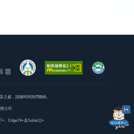
妥之處，請隨時與我們聯絡。
有限公司
57+、Edge79+及Safari11+
貓頭鷹博士