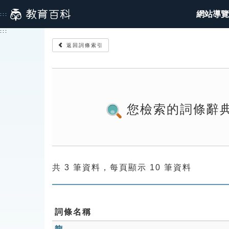
跳
網站導覽
:::
到
主
:::
要
返回詞條索引
內
容
您檢索的詞條辭
共 3 筆資料，每頁顯示 10 筆資料
詞條名稱