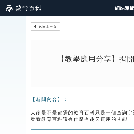
跳
網站導覽
:::
到
主
:::
要
返回上一頁
內
容
【教學應用分享】揭
【新聞內容】：
大家是不是都覺的教育百科只是一個查詢字
看看教育百科還有什麼有趣又實用的功能