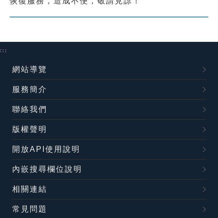
恢復服務，造成不便，敬請見諒！
索引選單
知識索引
單字索引
:::
生命大百科索引
網站導覽
服務簡介
遊戲專區
聯絡我們
教學應用
版權聲明
貓頭鷹博士
開放API使用說明
內嵌搜尋欄位說明
相關連結
常見問題