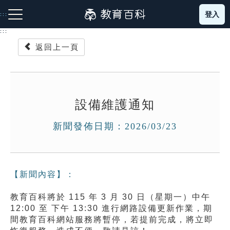
跳
登入
:::
到
主
:::
要
返回上一頁
內
容
注音索引圖示
筆畫索引圖示
部首索引表圖示
設備維護通知
新聞發佈日期：2026/03/23
網站導覽
【新聞內容】：
生字詞彙表
教育百科將於 115 年 3 月 30 日（星期一）中午
12:00 至 下午 13:30 進行網路設備更新作業，期
成語故事
間教育百科網站服務將暫停，若提前完成，將立即