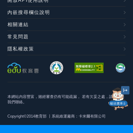
開放API使用說明
內嵌搜尋欄位說明
相關連結
常見問題
隱私權政策
本網站內容豐富，雖經審查仍有可能疏漏，
若有欠妥之處，請隨時與
我們聯絡。
貓頭鷹博士
Copyright©2014教育部
丨系統維運廠商：卡米爾有限公司
本站建議最佳瀏覽器版本為
Chrome 63+、Firefox57+、Edge79+及