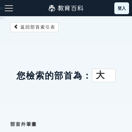
跳
登入
:::
到
主
:::
要
返回部首索引表
內
容
注音索引圖示
筆畫索引圖示
部首索引表圖示
大
您檢索的部首為：
網站導覽
生字詞彙表
成語故事
部首外筆畫