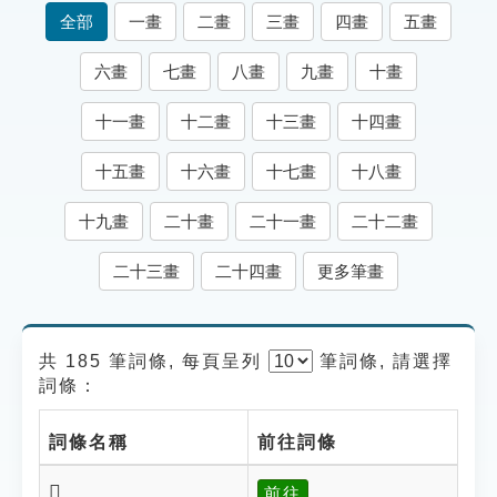
索引選單
全部
一畫
二畫
三畫
四畫
五畫
知識索引
六畫
七畫
八畫
九畫
十畫
單字索引
十一畫
十二畫
十三畫
十四畫
生命大百科索引
十五畫
十六畫
十七畫
十八畫
遊戲專區
十九畫
二十畫
二十一畫
二十二畫
教學應用
二十三畫
二十四畫
更多筆畫
貓頭鷹博士
共 185 筆詞條, 每頁呈列
筆
詞條, 請選擇
詞條：
詞條名稱
前往詞條
𡙐
前往