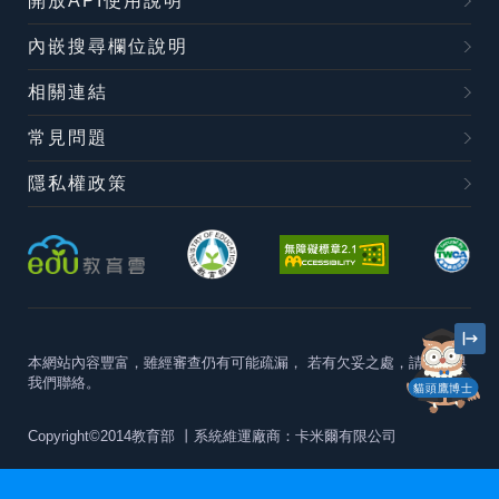
開放API使用說明
內嵌搜尋欄位說明
相關連結
常見問題
隱私權政策
本網站內容豐富，雖經審查仍有可能疏漏，
若有欠妥之處，請隨時與
我們聯絡。
貓頭鷹博士
Copyright©2014教育部
丨系統維運廠商：卡米爾有限公司
本站建議最佳瀏覽器版本為
Chrome 63+、Firefox57+、Edge79+及