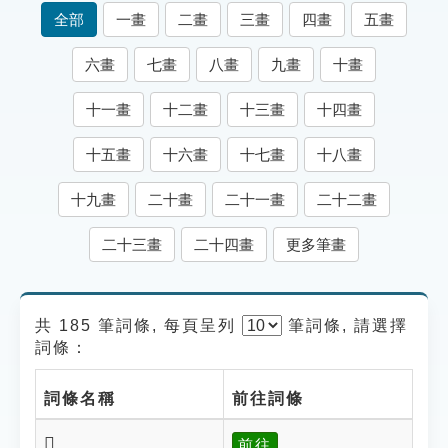
索引選單
全部
一畫
二畫
三畫
四畫
五畫
知識索引
六畫
七畫
八畫
九畫
十畫
單字索引
十一畫
十二畫
十三畫
十四畫
生命大百科索引
十五畫
十六畫
十七畫
十八畫
遊戲專區
十九畫
二十畫
二十一畫
二十二畫
教學應用
二十三畫
二十四畫
更多筆畫
貓頭鷹博士
共 185 筆詞條, 每頁呈列
筆
詞條, 請選擇
詞條：
詞條名稱
前往詞條
𡘻
前往