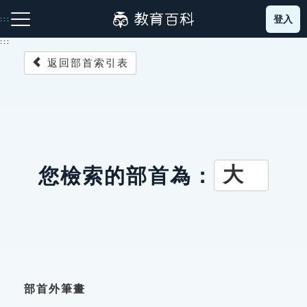
跳
登入
:::
到
主
:::
要
返回部首索引表
內
容
注音索引圖示
筆畫索引圖示
部首索引表圖示
大
您檢索的部首為：
網站導覽
生字詞彙表
成語故事
部首外筆畫