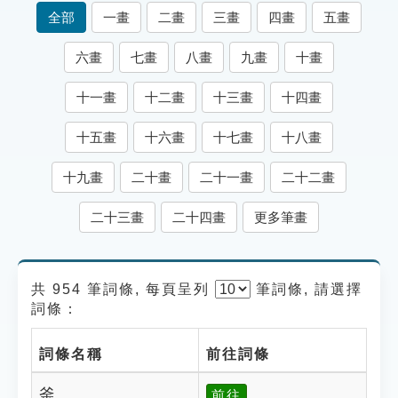
索引選單
全部
一畫
二畫
三畫
四畫
五畫
知識索引
六畫
七畫
八畫
九畫
十畫
單字索引
十一畫
十二畫
十三畫
十四畫
生命大百科索引
十五畫
十六畫
十七畫
十八畫
遊戲專區
十九畫
二十畫
二十一畫
二十二畫
教學應用
二十三畫
二十四畫
更多筆畫
貓頭鷹博士
共 954 筆詞條, 每頁呈列
筆
詞條, 請選擇
詞條：
詞條名稱
前往詞條
釜
前往