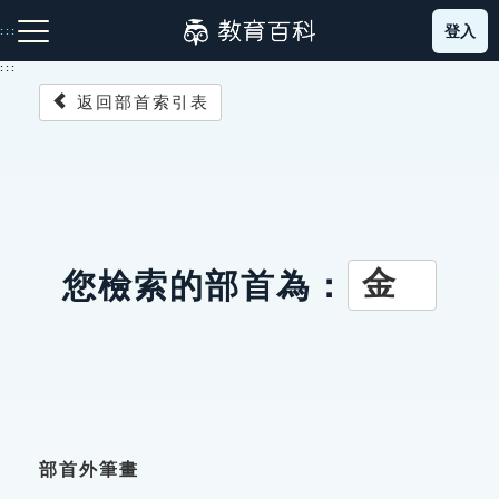
跳
登入
:::
到
主
:::
要
返回部首索引表
內
容
注音索引圖示
筆畫索引圖示
部首索引表圖示
金
您檢索的部首為：
網站導覽
生字詞彙表
成語故事
部首外筆畫