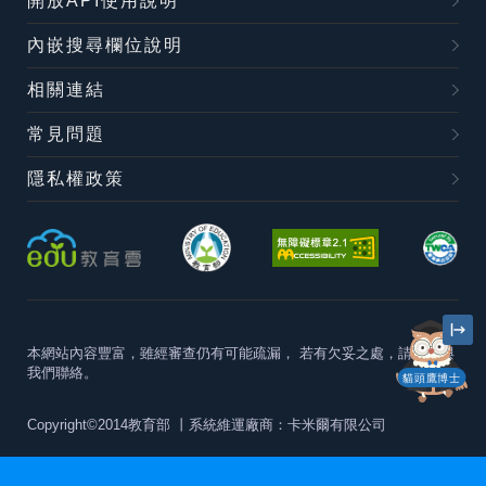
開放API使用說明
內嵌搜尋欄位說明
相關連結
常見問題
隱私權政策
本網站內容豐富，雖經審查仍有可能疏漏，
若有欠妥之處，請隨時與
我們聯絡。
貓頭鷹博士
Copyright©2014教育部
丨系統維運廠商：卡米爾有限公司
本站建議最佳瀏覽器版本為
Chrome 63+、Firefox57+、Edge79+及