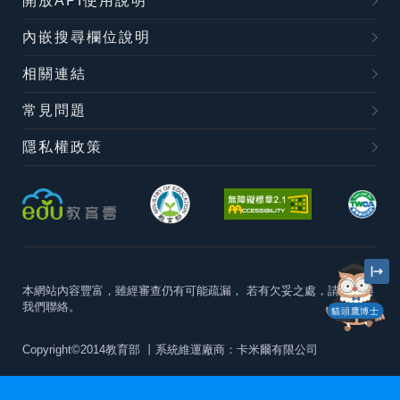
開放API使用說明
內嵌搜尋欄位說明
相關連結
常見問題
隱私權政策
本網站內容豐富，雖經審查仍有可能疏漏，
若有欠妥之處，請隨時與
我們聯絡。
貓頭鷹博士
Copyright©2014教育部
丨系統維運廠商：卡米爾有限公司
本站建議最佳瀏覽器版本為
Chrome 63+、Firefox57+、Edge79+及