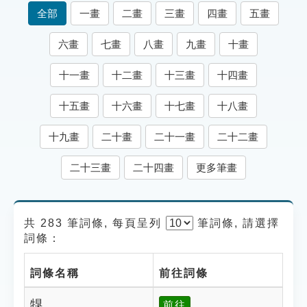
索引選單
全部
一畫
二畫
三畫
四畫
五畫
知識索引
六畫
七畫
八畫
九畫
十畫
單字索引
十一畫
十二畫
十三畫
十四畫
生命大百科索引
十五畫
十六畫
十七畫
十八畫
遊戲專區
十九畫
二十畫
二十一畫
二十二畫
教學應用
二十三畫
二十四畫
更多筆畫
貓頭鷹博士
共 283 筆詞條, 每頁呈列
筆
詞條, 請選擇
詞條：
詞條名稱
前往詞條
犑
前往