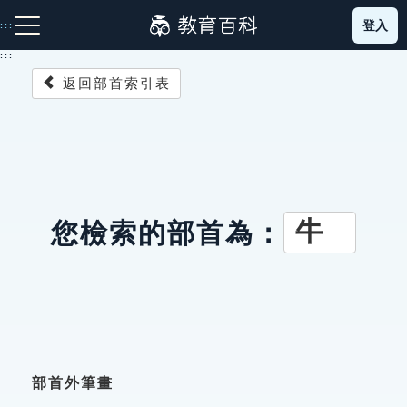
跳
登入
:::
到
主
:::
要
返回部首索引表
內
容
注音索引圖示
筆畫索引圖示
部首索引表圖示
牛
您檢索的部首為：
網站導覽
生字詞彙表
成語故事
部首外筆畫