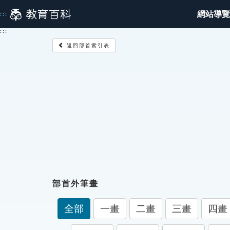
跳
網站導覽
:::
到
主
:::
要
返回部首索引表
內
容
部首外筆畫
全部
一畫
二畫
三畫
四畫