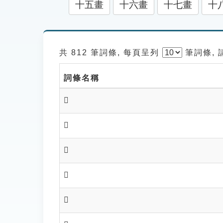
十五畫
十六畫
十七畫
十
共 812 筆詞條, 每頁呈列
筆
詞條,
詞條名稱
𡽝
𡽝
𡽟
𡽟
𡽠