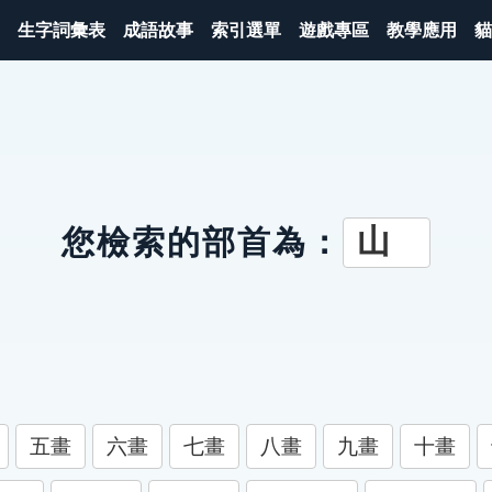
生字詞彙表
成語故事
索引選單
遊戲專區
教學應用
貓
山
您檢索的部首為：
五畫
六畫
七畫
八畫
九畫
十畫