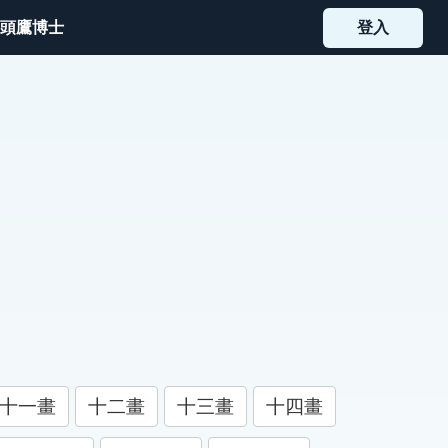
頭鷹博士
登入
十一畫
十二畫
十三畫
十四畫