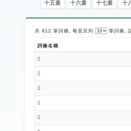
十五畫
十六畫
十七畫
十
共 812 筆詞條, 每頁呈列
筆
詞條,
詞條名稱
𡾌
𡾌
𡾍
𡾐
𡾑