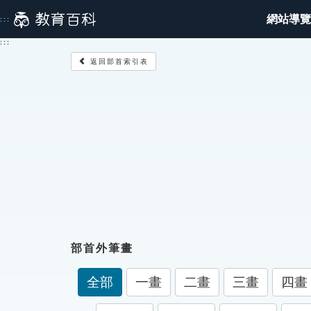
跳
網站導覽
:::
到
主
:::
要
返回部首索引表
內
容
部首外筆畫
全部
一畫
二畫
三畫
四畫