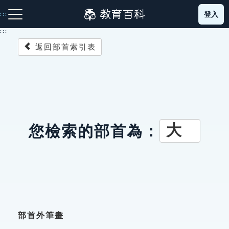
跳
登入
:::
到
主
:::
要
返回部首索引表
內
容
注音索引圖示
筆畫索引圖示
部首索引表圖示
大
您檢索的部首為：
網站導覽
生字詞彙表
成語故事
部首外筆畫