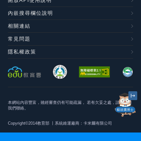
開放API使用說明
內嵌搜尋欄位說明
相關連結
常見問題
隱私權政策
本網站內容豐富，雖經審查仍有可能疏漏，
若有欠妥之處，請隨時與
我們聯絡。
貓頭鷹博士
Copyright©2014教育部
丨系統維運廠商：卡米爾有限公司
本站建議最佳瀏覽器版本為
Chrome 63+、Firefox57+、Edge79+及