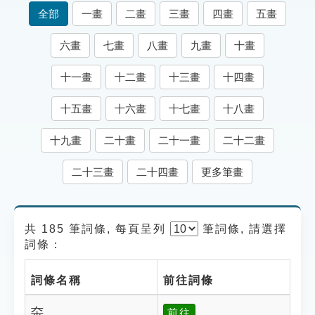
索引選單
全部
一畫
二畫
三畫
四畫
五畫
知識索引
六畫
七畫
八畫
九畫
十畫
單字索引
十一畫
十二畫
十三畫
十四畫
生命大百科索引
十五畫
十六畫
十七畫
十八畫
遊戲專區
十九畫
二十畫
二十一畫
二十二畫
教學應用
二十三畫
二十四畫
更多筆畫
貓頭鷹博士
共 185 筆詞條, 每頁呈列
筆
詞條, 請選擇
詞條：
詞條名稱
前往詞條
㚓
前往