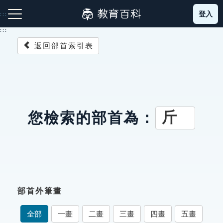
跳
登入
:::
到
主
:::
要
返回部首索引表
內
容
注音索引圖示
筆畫索引圖示
部首索引表圖示
斤
您檢索的部首為：
網站導覽
生字詞彙表
部首外筆畫
成語故事
全部
一畫
二畫
三畫
四畫
五畫