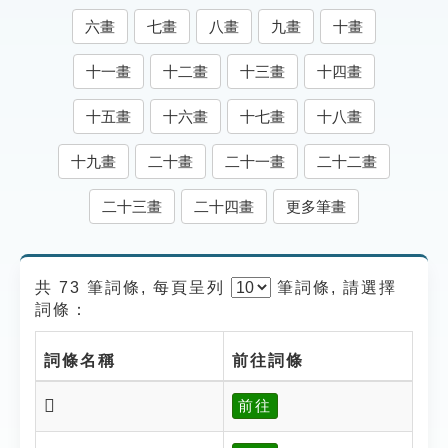
索引選單
六畫
七畫
八畫
九畫
十畫
知識索引
十一畫
十二畫
十三畫
十四畫
單字索引
十五畫
十六畫
十七畫
十八畫
生命大百科索引
十九畫
二十畫
二十一畫
二十二畫
遊戲專區
二十三畫
二十四畫
更多筆畫
教學應用
共 73 筆詞條, 每頁呈列
筆
詞條, 請選擇
貓頭鷹博士
詞條：
詞條名稱
前往詞條
𥇴
前往