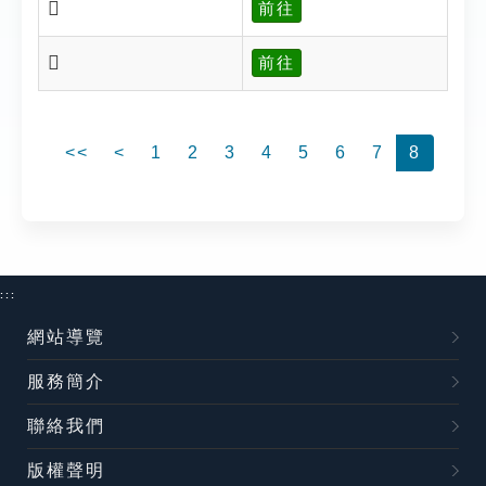
𣃖
前往
𣃖
前往
<<
<
1
2
3
4
5
6
7
8
:::
網站導覽
服務簡介
聯絡我們
版權聲明