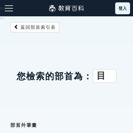
跳
登入
:::
到
主
:::
要
返回部首索引表
內
容
注音索引圖示
筆畫索引圖示
部首索引表圖示
目
您檢索的部首為：
網站導覽
生字詞彙表
成語故事
部首外筆畫