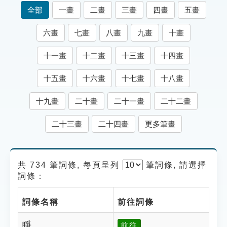
索引選單
全部
一畫
二畫
三畫
四畫
五畫
知識索引
六畫
七畫
八畫
九畫
十畫
單字索引
十一畫
十二畫
十三畫
十四畫
生命大百科索引
十五畫
十六畫
十七畫
十八畫
遊戲專區
十九畫
二十畫
二十一畫
二十二畫
教學應用
二十三畫
二十四畫
更多筆畫
貓頭鷹博士
共 734 筆詞條, 每頁呈列
筆
詞條, 請選擇
詞條：
詞條名稱
前往詞條
睜
前往