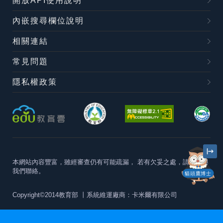
開放API使用說明
內嵌搜尋欄位說明
相關連結
常見問題
隱私權政策
本網站內容豐富，雖經審查仍有可能疏漏，
若有欠妥之處，請隨時與
我們聯絡。
貓頭鷹博士
Copyright©2014教育部
丨系統維運廠商：卡米爾有限公司
本站建議最佳瀏覽器版本為
Chrome 63+、Firefox57+、Edge79+及