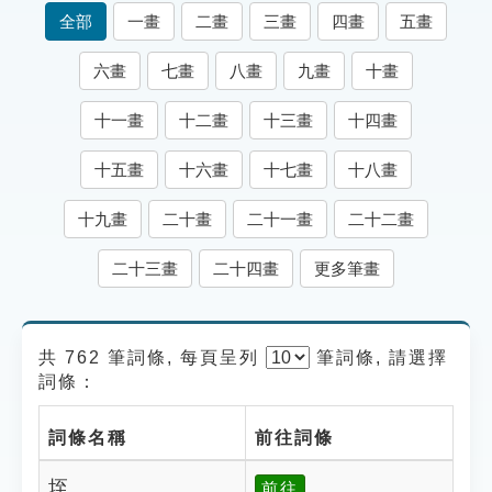
索引選單
全部
一畫
二畫
三畫
四畫
五畫
知識索引
六畫
七畫
八畫
九畫
十畫
單字索引
十一畫
十二畫
十三畫
十四畫
生命大百科索引
十五畫
十六畫
十七畫
十八畫
遊戲專區
十九畫
二十畫
二十一畫
二十二畫
教學應用
二十三畫
二十四畫
更多筆畫
貓頭鷹博士
共 762 筆詞條, 每頁呈列
筆
詞條, 請選擇
詞條：
詞條名稱
前往詞條
垤
前往