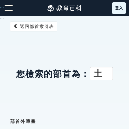
跳
登入
:::
到
主
:::
要
返回部首索引表
內
容
注音索引圖示
筆畫索引圖示
部首索引表圖示
土
您檢索的部首為：
網站導覽
生字詞彙表
成語故事
部首外筆畫