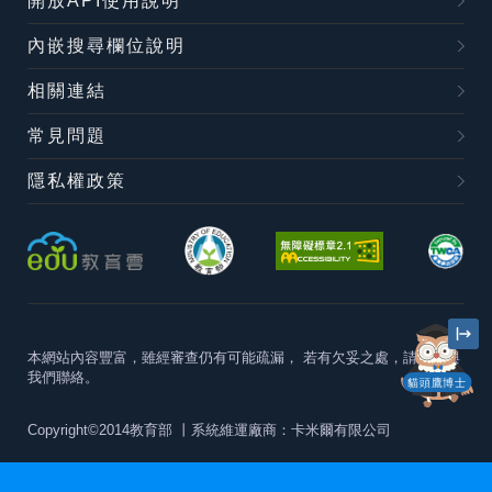
開放API使用說明
內嵌搜尋欄位說明
相關連結
常見問題
隱私權政策
本網站內容豐富，雖經審查仍有可能疏漏，
若有欠妥之處，請隨時與
我們聯絡。
貓頭鷹博士
Copyright©2014教育部
丨系統維運廠商：卡米爾有限公司
本站建議最佳瀏覽器版本為
Chrome 63+、Firefox57+、Edge79+及