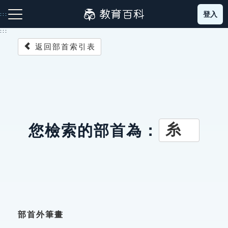
跳
登入
:::
到
主
:::
要
返回部首索引表
內
容
注音索引圖示
筆畫索引圖示
部首索引表圖示
糸
您檢索的部首為：
網站導覽
生字詞彙表
成語故事
部首外筆畫