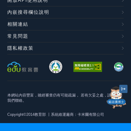
開放API使用說明
內嵌搜尋欄位說明
相關連結
常見問題
隱私權政策
本網站內容豐富，雖經審查仍有可能疏漏，
若有欠妥之處，請隨時與
我們聯絡。
貓頭鷹博士
Copyright©2014教育部
丨系統維運廠商：卡米爾有限公司
本站建議最佳瀏覽器版本為
Chrome 63+、Firefox57+、Edge79+及