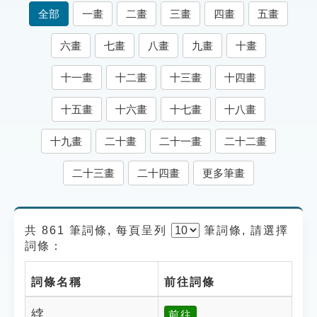
索引選單
全部
一畫
二畫
三畫
四畫
五畫
知識索引
六畫
七畫
八畫
九畫
十畫
單字索引
十一畫
十二畫
十三畫
十四畫
生命大百科索引
十五畫
十六畫
十七畫
十八畫
遊戲專區
十九畫
二十畫
二十一畫
二十二畫
教學應用
二十三畫
二十四畫
更多筆畫
貓頭鷹博士
共 861 筆詞條, 每頁呈列
筆
詞條, 請選擇
詞條：
詞條名稱
前往詞條
綍
前往