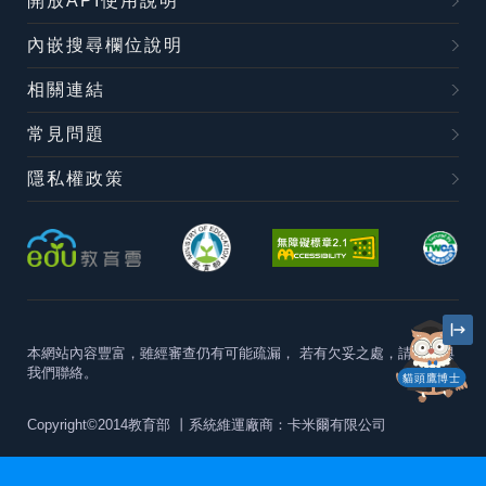
開放API使用說明
內嵌搜尋欄位說明
相關連結
常見問題
隱私權政策
本網站內容豐富，雖經審查仍有可能疏漏，
若有欠妥之處，請隨時與
我們聯絡。
貓頭鷹博士
Copyright©2014教育部
丨系統維運廠商：卡米爾有限公司
本站建議最佳瀏覽器版本為
Chrome 63+、Firefox57+、Edge79+及