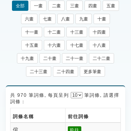
索引選單
全部
一畫
二畫
三畫
四畫
五畫
知識索引
六畫
七畫
八畫
九畫
十畫
單字索引
十一畫
十二畫
十三畫
十四畫
生命大百科索引
十五畫
十六畫
十七畫
十八畫
遊戲專區
十九畫
二十畫
二十一畫
二十二畫
教學應用
二十三畫
二十四畫
更多筆畫
貓頭鷹博士
共 970 筆詞條, 每頁呈列
筆
詞條, 請選擇
詞條：
詞條名稱
前往詞條
倌
前往