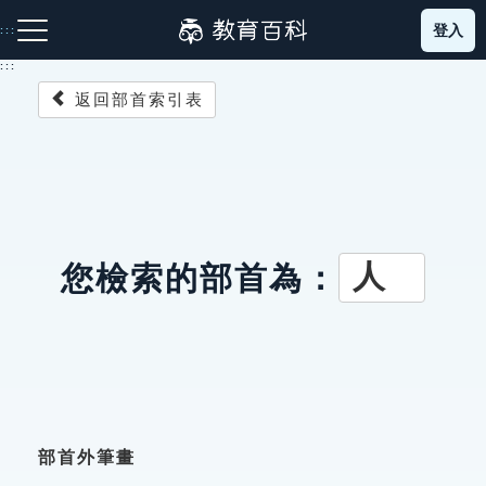
跳
登入
:::
到
主
:::
要
返回部首索引表
內
容
注音索引圖示
筆畫索引圖示
部首索引表圖示
人
您檢索的部首為：
網站導覽
生字詞彙表
成語故事
部首外筆畫