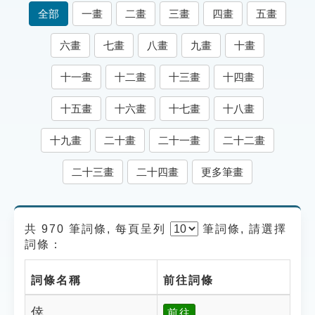
索引選單
全部
一畫
二畫
三畫
四畫
五畫
知識索引
六畫
七畫
八畫
九畫
十畫
單字索引
十一畫
十二畫
十三畫
十四畫
生命大百科索引
十五畫
十六畫
十七畫
十八畫
遊戲專區
十九畫
二十畫
二十一畫
二十二畫
教學應用
二十三畫
二十四畫
更多筆畫
貓頭鷹博士
共 970 筆詞條, 每頁呈列
筆
詞條, 請選擇
詞條：
詞條名稱
前往詞條
倖
前往