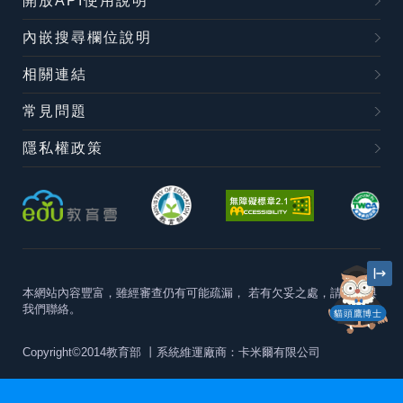
開放API使用說明
內嵌搜尋欄位說明
相關連結
常見問題
隱私權政策
本網站內容豐富，雖經審查仍有可能疏漏，
若有欠妥之處，請隨時與
我們聯絡。
貓頭鷹博士
Copyright©2014教育部
丨系統維運廠商：卡米爾有限公司
本站建議最佳瀏覽器版本為
Chrome 63+、Firefox57+、Edge79+及