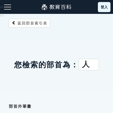
跳
登入
:::
到
主
:::
要
返回部首索引表
內
容
注音索引圖示
筆畫索引圖示
部首索引表圖示
人
您檢索的部首為：
網站導覽
生字詞彙表
成語故事
部首外筆畫