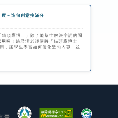
ｅ度－造句創意拉滿分
「貓頭鷹博士」除了能幫忙解決字詞的問
應用喔！施君潔老師便將「貓頭鷹博士」
運用，讓學生學習如何優化造句內容，並
。