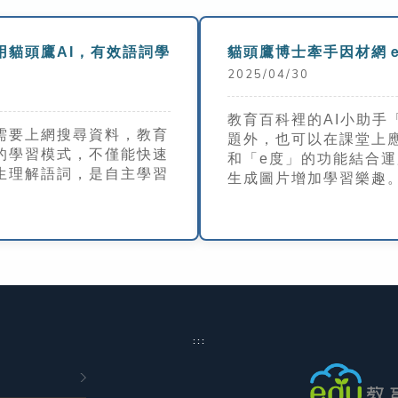
用貓頭鷹AI，有效語詞學
貓頭鷹博士牽手因材網
2025/04/30
教育百科裡的AI小助手
需要上網搜尋資料，教育
題外，也可以在課堂上
的學習模式，不僅能快速
和「e度」的功能結合
生理解語詞，是自主學習
生成圖片增加學習樂趣
:::