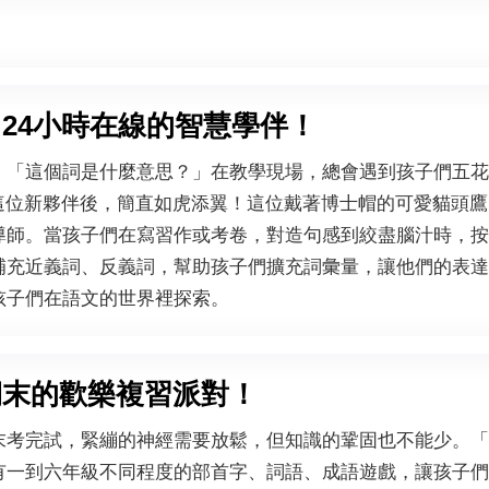
：24小時在線的智慧學伴！
、「這個詞是什麼意思？」在教學現場，總會遇到孩子們五花
」這位新夥伴後，簡直如虎添翼！這位戴著博士帽的可愛貓頭
導師。當孩子們在寫習作或考卷，對造句感到絞盡腦汁時，按
補充近義詞、反義詞，幫助孩子們擴充詞彙量，讓他們的表達
孩子們在語文的世界裡探索。
期末的歡樂複習派對！
末考完試，緊繃的神經需要放鬆，但知識的鞏固也不能少。「
有一到六年級不同程度的部首字、詞語、成語遊戲，讓孩子們