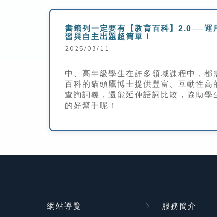
書籤列一定要有【教育百科】2.0──運
習與自主出題超簡單！
2025/08/11
中、高年級學生在許多領域課程中，都
百科的貓頭鷹博士提供豐富、互動性高
查詢詞義，還能延伸語詞比較，協助學
的好幫手呢！
網站導覽
服務簡介