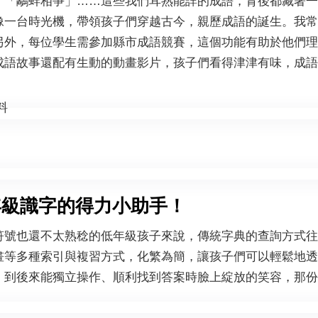
、「鷸蚌相爭」……這些我們耳熟能詳的成語，背後都藏著一
像一台時光機，帶領孩子們穿越古今，親歷成語的誕生。我常
另外，每位學生需參加縣市成語競賽，這個功能有助於他們理
成語故事還配有生動的動畫影片，孩子們看得津津有味，成語
年級識字的得力小助手！
符號也還不太熟稔的低年級孩子來說，傳統字典的查詢方式往
畫等多種索引與複習方式，化繁為簡，讓孩子們可以輕鬆地透
，到後來能獨立操作、順利找到答案時臉上綻放的笑容，那份