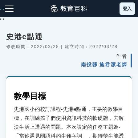
跳
登入
:::
到
主
:::
要
內
史港e點通
容
注音索引圖示
筆畫索引圖示
部首索引表圖示
修改時間：2022/03/28 | 建立時間：2022/03/28
作者
南投縣 施君潔老師
網站導覽
教學目標
史港國小的校訂課程-史港e點通，主要的教學目
生字詞彙表
標，在訓練孩子們使用資訊科技的軟硬體，去解
成語故事
決生活上遭遇的問題。本次設定的任務主題為-
「當你遇見國語科的生難字詞」，期待學生能透