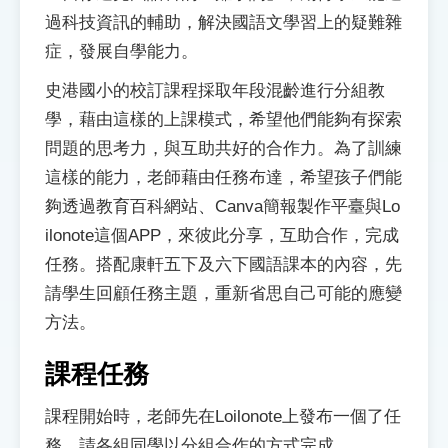
索引選單
過科技資訊的輔助，解決國語文學習上的疑難雜
症，發展自學能力。
知識索引
史港國小的校訂課程採取年段混齡進行分組教
單字索引
學，藉由這樣的上課模式，希望他們能夠有探索
生命大百科索引
問題的思考力，與互助共好的合作力。為了訓練
這樣的能力，老師藉由任務布達，希望孩子們能
遊戲專區
夠透過教育百科網站、Canva簡報製作平臺與Lo
ilonote這個APP，來彼此分享，互助合作，完成
教學應用
任務。搭配康軒五下及六下國語課本的內容，先
貓頭鷹博士
請學生回顧任務主題，重新省思自己可能的應變
方法。
課程任務
課程開始時，老師先在Loilonote上發布一個了任
務，請各組同學以分組合作的方式完成。