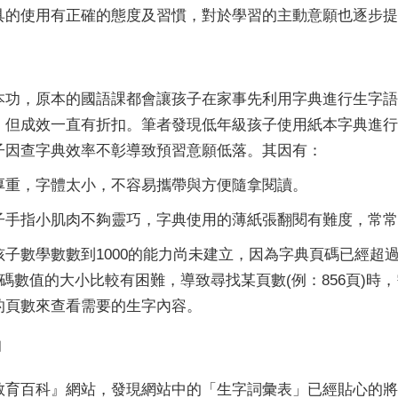
具的使用有正確的態度及習慣，對於學習的主動意願也逐步提
本功，原本的國語課都會讓孩子在家事先利用字典進行生字語
，但成效一直有折扣。筆者發現低年級孩子使用紙本字典進行
子因查字典效率不彰導致預習意願低落。其因有：
厚重，字體太小，不容易攜帶與方便隨拿閱讀。
子手指小肌肉不夠靈巧，字典使用的薄紙張翻閱有難度，常常
子數學數數到1000的能力尚未建立，因為字典頁碼已經超
頁碼數值的大小比較有困難，導致尋找某頁數(例：856頁)時
的頁數來查看需要的生字內容。
習
教育百科』網站，發現網站中的「生字詞彙表」已經貼心的將