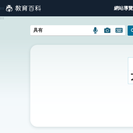
跳
網站導覽
:::
到
主
:::
要
內
語
圖
開
容
言
片
啟
搜
搜
鍵
尋
尋
盤
圖
圖
圖
示
示
示