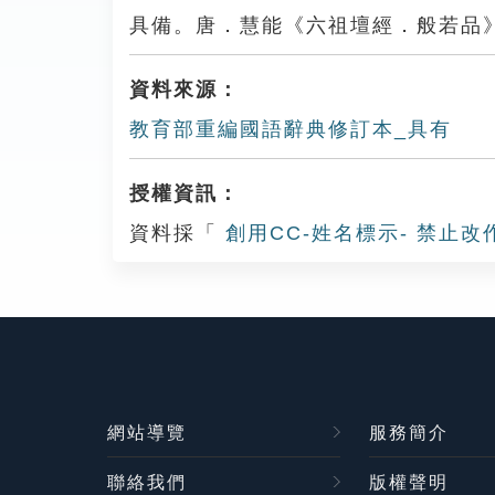
具備。唐．慧能《六祖壇經．般若品
資料來源：
教育部重編國語辭典修訂本_具有
授權資訊：
資料採「
創用CC-姓名標示- 禁止改
網站導覽
服務簡介
聯絡我們
版權聲明