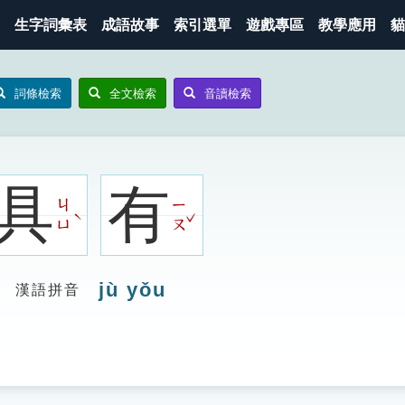
生字詞彙表
成語故事
索引選單
遊戲專區
教學應用
貓
詞條檢索
全文檢索
音讀檢索
具
有
ㄐ
ㄧ
ˇ
ˋ
ㄩ
ㄡ
jù yǒu
漢語拼音