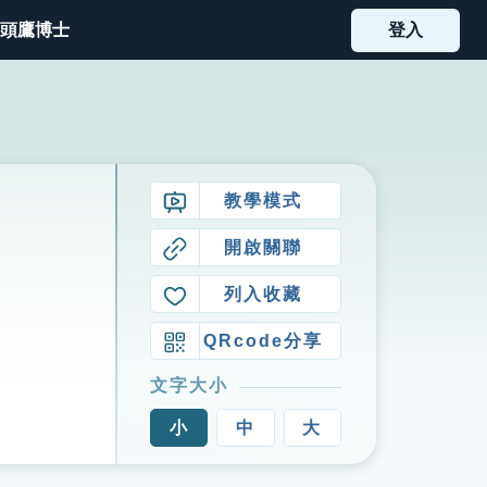
頭鷹博士
登入
教學模式
開啟關聯
列入收藏
QRcode分享
文字大小
小
中
大