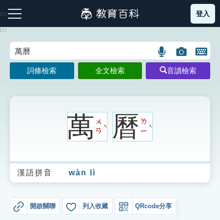
跳
登入
:::
到
主
:::
要
內
語
圖
開
容
注音索引圖示
筆畫索引圖示
部首索引表圖示
言
片
啟
詞條檢索
全文檢索
音讀檢索
搜
搜
鍵
尋
尋
盤
圖
圖
圖
示
示
示
萬
曆
ㄨ
ㄌ
ˋ
ˋ
ㄢ
ㄧ
網站導覽
漢語拼音
wàn lì
生字詞彙表
成語故事
開啟關聯
列入收藏
QRcode分享