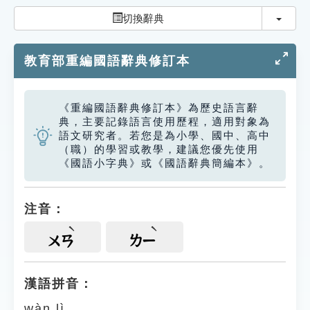
索引選單
切換
切換辭典
知識索引
教育部重編國語辭典修訂本
單字索引
生命大百科索引
《重編國語辭典修訂本》為歷史語言辭
典，主要記錄語言使用歷程，適用對象為
遊戲專區
語文研究者。若您是為小學、國中、高中
（職）的學習或教學，建議您優先使用
《國語小字典》或《國語辭典簡編本》。
教學應用
貓頭鷹博士
注音：
ㄨㄢ
ㄌㄧ
漢語拼音：
wàn lì