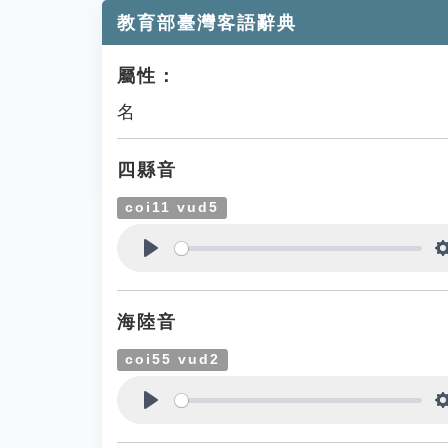
教育部臺灣客語辭典
屬性：
名
四縣音
coi11 vud5
Play
海陸音
coi55 vud2
Play