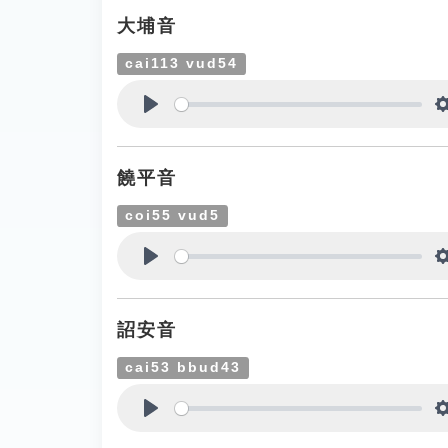
大埔音
cai113 vud54
Play
饒平音
coi55 vud5
Play
詔安音
cai53 bbud43
Play