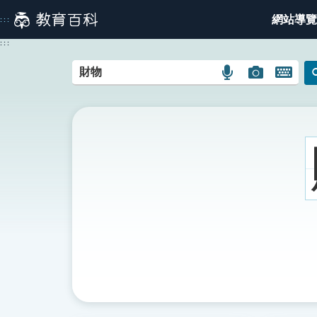
跳
網站導覽
:::
到
主
:::
要
內
語
圖
開
容
言
片
啟
搜
搜
鍵
尋
尋
盤
圖
圖
圖
示
示
示