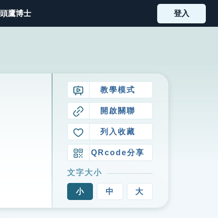
頭鷹博士
登入
教學模式
開啟關聯
列入收藏
QRcode分享
文字大小
小
中
大