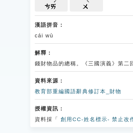
ㄘㄞ
ㄨ
漢語拼音：
cái wù
解釋：
錢財物品的總稱。《三國演義》第二
資料來源：
教育部重編國語辭典修訂本_財物
授權資訊：
資料採「
創用CC-姓名標示- 禁止改