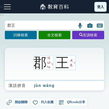
跳
登入
:::
到
主
:::
要
內
語
圖
開
容
注音索引圖示
筆畫索引圖示
部首索引表圖示
言
片
啟
詞條檢索
全文檢索
音讀檢索
搜
搜
鍵
尋
尋
盤
圖
圖
圖
示
示
示
郡
王
ㄐ
ㄨ
ㄩ
ˊ
ˋ
ㄤ
ㄣ
網站導覽
漢語拼音
jùn wáng
生字詞彙表
成語故事
開啟關聯
列入收藏
QRcode分享