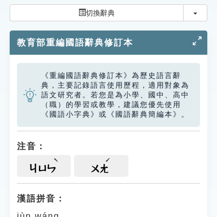
索引選單
切換
切換辭典
知識索引
教育部重編國語辭典修訂本
單字索引
生命大百科索引
《重編國語辭典修訂本》為歷史語言辭
典，主要記錄語言使用歷程，適用對象為
遊戲專區
語文研究者。若您是為小學、國中、高中
（職）的學習或教學，建議您優先使用
《國語小字典》或《國語辭典簡編本》。
教學應用
貓頭鷹博士
注音：
ㄐㄩㄣ
ㄨㄤ
漢語拼音：
jùn wáng