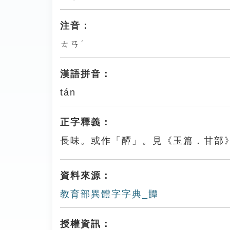
注音：
ㄊㄢˊ
漢語拼音：
tán
正字釋義：
長味。或作「醰」。見《玉篇．甘部
資料來源：
教育部異體字字典_㽑
授權資訊：