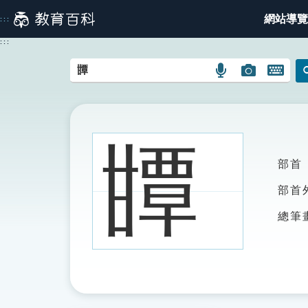
跳
網站導覽
:::
到
主
:::
要
內
語
圖
開
容
言
片
啟
搜
搜
鍵
尋
尋
盤
圖
圖
圖
㽑
示
示
示
部首
部首
總筆