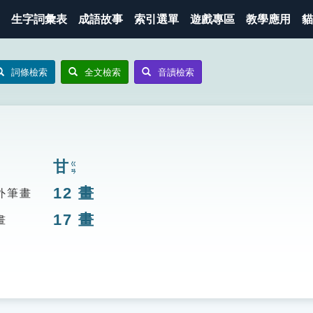
生字詞彙表
成語故事
索引選單
遊戲專區
教學應用
貓
詞條檢索
全文檢索
音讀檢索
甘
ㄍㄢ
12
畫
外筆畫
17
畫
畫