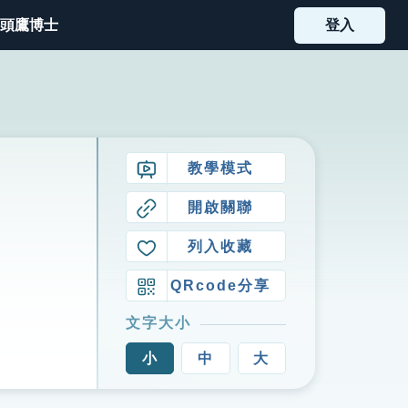
頭鷹博士
登入
教學模式
開啟關聯
列入收藏
QRcode分享
文字大小
小
中
大