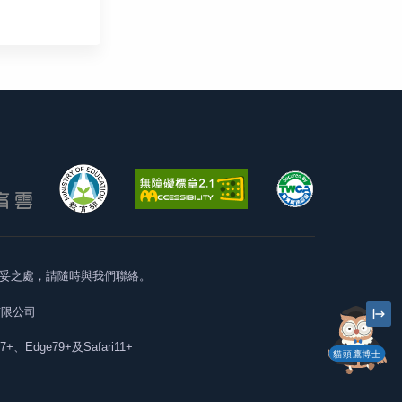
妥之處，請隨時與我們聯絡。
有限公司
57+、Edge79+及Safari11+
貓頭鷹博士