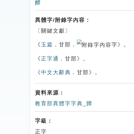
醰
異體字/附錄字內容：
〔關鍵文獻〕
《
玉篇
．甘部．
字》。
《
正字通
．甘部》。
《
中文大辭典
．甘部》。
資料來源：
教育部異體字字典_㽑
字級：
正字