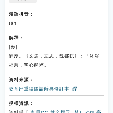
漢語拼音：
tán
解釋：
[形]
醇厚。《文選．左思．魏都賦》：「沐浴
福應，宅心醰粹。」
資料來源：
教育部重編國語辭典修訂本_醰
授權資訊：
資料採「
創用CC-姓名標示- 禁止改作 臺