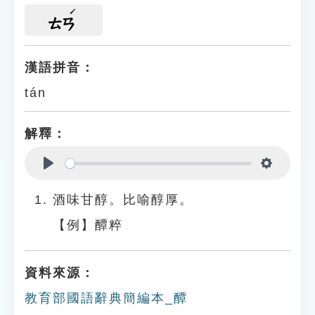
ㄊㄢ
漢語拼音：
tán
解釋：
Play
Settings
酒味甘醇。比喻醇厚。
【例】醰粹
資料來源：
教育部國語辭典簡編本_醰