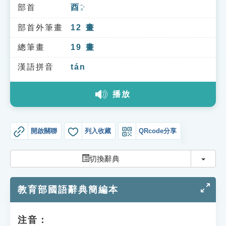
索引選單
部首
酉
ㄧㄡˇ
知識索引
部首外筆畫
12
畫
單字索引
總筆畫
19
畫
生命大百科索引
漢語拼音
tán
播放
遊戲專區
教學應用
開啟關聯
列入收藏
QRcode分享
貓頭鷹博士
切換
切換辭典
教育部國語辭典簡編本
注音：