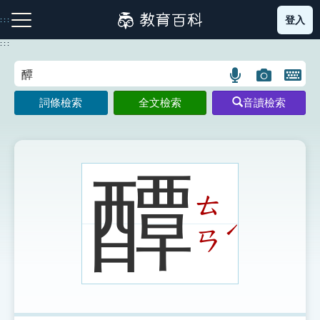
跳
登入
:::
到
主
:::
要
內
語
圖
開
容
注音索引圖示
筆畫索引圖示
部首索引表圖示
言
片
啟
詞條檢索
全文檢索
音讀檢索
搜
搜
鍵
尋
尋
盤
圖
圖
圖
示
示
示
醰
ㄊ
網站導覽
ˊ
ㄢ
生字詞彙表
成語故事