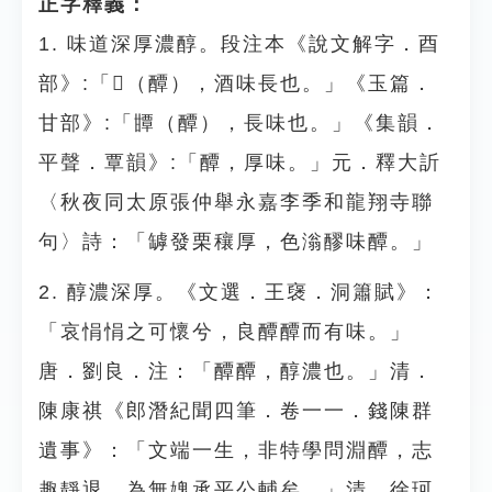
正字釋義：
1. 味道深厚濃醇。段注本《說文解字．酉
部》:「𨤌（醰），酒味長也。」《玉篇．
甘部》:「㽑（醰），長味也。」《集韻．
平聲．覃韻》:「醰，厚味。」元．釋大訢
〈秋夜同太原張仲舉永嘉李季和龍翔寺聯
句〉詩：「罅發栗穰厚，色滃醪味醰。」
2. 醇濃深厚。《文選．王襃．洞簫賦》：
「哀悁悁之可懷兮，良醰醰而有味。」
唐．劉良．注：「醰醰，醇濃也。」清．
陳康祺《郎潛紀聞四筆．卷一一．錢陳群
遺事》：「文端一生，非特學問淵醰，志
趣靜退，為無媿承平公輔矣。」清．徐珂