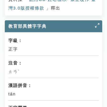
灣3.0版授權條款
」釋出
教育部異體字字典
字級：
正字
注音：
ㄊㄢˊ
漢語拼音：
tán