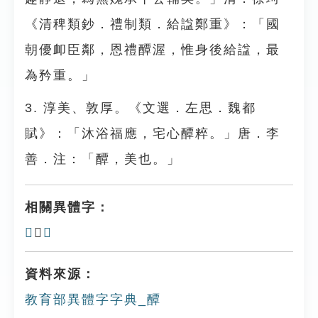
《清稗類鈔．禮制類．給諡鄭重》：「國
朝優卹臣鄰，恩禮醰渥，惟身後給諡，最
為矜重。」
3. 淳美、敦厚。《文選．左思．魏都
賦》：「沐浴福應，宅心醰粹。」唐．李
善．注：「醰，美也。」
相關異體字：
𨤌
、
㽑
資料來源：
教育部異體字字典_醰