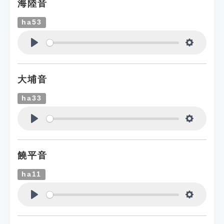
海陸音
ha53
Play
Settings
大埔音
ha33
Play
Settings
饒平音
ha11
Play
Settings