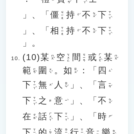
」、「
僵
持
不
下
ㄒㄧㄚˋ
ㄐㄧㄤ
ㄅㄨˊ
ㄔˊ
」、「
相
持
不
下
ㄒㄧㄚˋ
ㄒㄧㄤ
ㄅㄨˊ
ㄔˊ
」。
(10)
某
空
間
或
某
ㄏㄨㄛˋ
ㄎㄨㄥ
ㄐㄧㄢ
ㄇㄡˇ
ㄇㄡˇ
範
圍
。
如
：「
四
ㄈㄢˋ
ㄨㄟˊ
ㄖㄨˊ
ㄙˋ
下
無
人
」、「
言
ㄒㄧㄚˋ
ㄖㄣˊ
ㄧㄢˊ
ㄨˊ
下
之
意
」、「
不
ㄒㄧㄚˋ
ㄅㄨˊ
ㄧˋ
ㄓ
在
話
下
」、「
時
ㄏㄨㄚˋ
ㄒㄧㄚˋ
ㄗㄞˋ
ㄕˊ
下
的
流
行
音
樂
ㄒㄧㄚˋ
ㄌㄧㄡˊ
ㄒㄧㄥˊ
˙ㄉㄜ
ㄌㄜˋ
ㄧㄣ