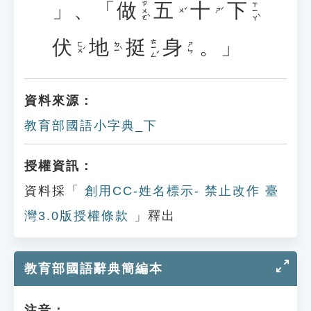
」、「
做
五
十
下
ㄗㄨㄛˋ
ㄒㄧㄚˋ
ㄨˇ
ㄕˊ
伏
地
挺
身
。」
ㄊㄧㄥˇ
ㄈㄨˊ
ㄉㄧˋ
ㄕㄣ
資料來源：
教育部國語小字典_下
授權資訊：
資料採「
創用CC-姓名標示- 禁止改作 臺
灣3.0版授權條款
」釋出
教育部國語辭典簡編本
注音：