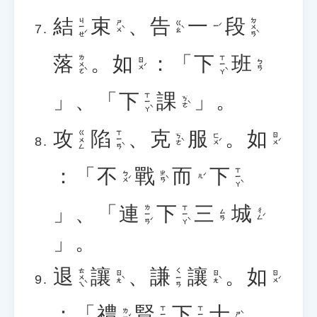
結
束
、
告
一
段
ㄐㄧㄝˊ
ㄉㄨㄢˋ
ㄕㄨˋ
ㄍㄠˋ
ㄧˊ
落
。
如
：「
下
班
ㄌㄨㄛˋ
ㄒㄧㄚˋ
ㄖㄨˊ
ㄅㄢ
」、「
下
課
」。
ㄒㄧㄚˋ
ㄎㄜˋ
攻
陷
、
克
服
。
如
ㄒㄧㄢˋ
ㄍㄨㄥ
ㄎㄜˋ
ㄈㄨˊ
ㄖㄨˊ
：「
不
戰
而
下
ㄒㄧㄚˋ
ㄅㄨˊ
ㄓㄢˋ
ㄦˊ
」、「
連
下
三
城
ㄌㄧㄢˊ
ㄒㄧㄚˋ
ㄔㄥˊ
ㄙㄢ
」。
退
讓
、
謙
讓
。
如
ㄊㄨㄟˋ
ㄑㄧㄢ
ㄖㄤˋ
ㄖㄤˋ
ㄖㄨˊ
：「
禮
賢
下
士
ㄒㄧㄢˊ
ㄒㄧㄚˋ
ㄌㄧˇ
ㄕˋ