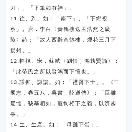
刀」、「下筆如有神」。
11.往、到。如：「南下」、「下鄉視
察」。唐．李白〈黃鶴樓送孟浩然之廣
陵〉詩：「故人西辭黃鶴樓，煙花三月下
揚州。」
12.輕視。宋．蘇軾〈劉愷丁鴻孰賢論〉：
「此范氏之所以賢鴻而下愷也。」
13.謙抑、謙讓。如：「禮賢下士」。《三
國志．卷五八．吳書．陸遜傳》：「臣雖
駑懦，竊慕相如，寇恂相下之義，以濟國
事。」
14.生、生產。如：「母雞下蛋」。