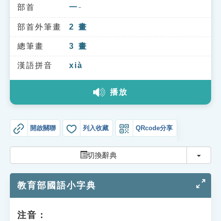
索引選單
部首
一
ㄧ
知識索引
部首外筆畫
2
畫
單字索引
總筆畫
3
畫
生命大百科索引
漢語拼音
xià
播放
遊戲專區
教學應用
開啟關聯
列入收藏
QRcode分享
貓頭鷹博士
切換
切換辭典
教育部國語小字典
注音：