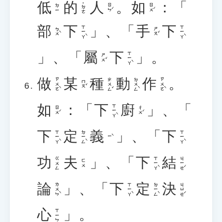
低
的
人
。
如
：「
˙ㄉㄜ
ㄖㄣˊ
ㄖㄨˊ
ㄉㄧ
部
下
」、「
手
下
ㄒㄧㄚˋ
ㄒㄧㄚˋ
ㄅㄨˋ
ㄕㄡˇ
」、「
屬
下
」。
ㄒㄧㄚˋ
ㄕㄨˇ
做
某
種
動
作
。
ㄗㄨㄛˋ
ㄓㄨㄥˇ
ㄉㄨㄥˋ
ㄗㄨㄛˋ
ㄇㄡˇ
如
：「
下
廚
」、「
ㄒㄧㄚˋ
ㄖㄨˊ
ㄔㄨˊ
下
定
義
」、「
下
ㄒㄧㄚˋ
ㄉㄧㄥˋ
ㄒㄧㄚˋ
ㄧˋ
功
夫
」、「
下
結
ㄒㄧㄚˋ
ㄐㄧㄝˊ
ㄍㄨㄥ
ㄈㄨ
論
」、「
下
定
決
ㄌㄨㄣˋ
ㄒㄧㄚˋ
ㄉㄧㄥˋ
ㄐㄩㄝˊ
心
」。
ㄒㄧㄣ