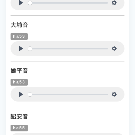
Play
Settings
大埔音
ha53
Play
Settings
饒平音
ha53
Play
Settings
詔安音
ha55