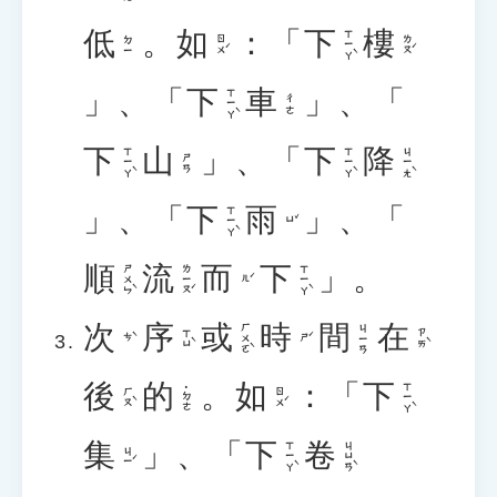
低
。
如
：「
下
樓
ㄒㄧㄚˋ
ㄖㄨˊ
ㄌㄡˊ
ㄉㄧ
」、「
下
車
」、「
ㄒㄧㄚˋ
ㄔㄜ
下
山
」、「
下
降
ㄒㄧㄚˋ
ㄒㄧㄚˋ
ㄐㄧㄤˋ
ㄕㄢ
」、「
下
雨
」、「
ㄒㄧㄚˋ
ㄩˇ
順
流
而
下
」。
ㄕㄨㄣˋ
ㄌㄧㄡˊ
ㄒㄧㄚˋ
ㄦˊ
次
序
或
時
間
在
ㄏㄨㄛˋ
ㄐㄧㄢ
ㄒㄩˋ
ㄗㄞˋ
ㄘˋ
ㄕˊ
後
的
。
如
：「
下
ㄒㄧㄚˋ
˙ㄉㄜ
ㄏㄡˋ
ㄖㄨˊ
集
」、「
下
卷
ㄒㄧㄚˋ
ㄐㄩㄢˋ
ㄐㄧˊ