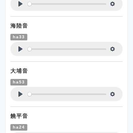
Play
Settings
海陸音
ha33
Play
Settings
大埔音
ha53
Play
Settings
饒平音
ha24