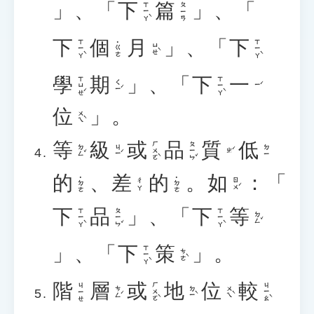
」、「
下
篇
」、「
ㄒㄧㄚˋ
ㄆㄧㄢ
下
個
月
」、「
下
ㄒㄧㄚˋ
ㄒㄧㄚˋ
˙ㄍㄜ
ㄩㄝˋ
學
期
」、「
下
一
ㄒㄩㄝˊ
ㄒㄧㄚˋ
ㄑㄧˊ
ㄧˊ
位
」。
ㄨㄟˋ
等
級
或
品
質
低
ㄏㄨㄛˋ
ㄆㄧㄣˇ
ㄉㄥˇ
ㄐㄧˊ
ㄉㄧ
ㄓˊ
的
、
差
的
。
如
：「
˙ㄉㄜ
˙ㄉㄜ
ㄖㄨˊ
ㄔㄚ
下
品
」、「
下
等
ㄒㄧㄚˋ
ㄆㄧㄣˇ
ㄒㄧㄚˋ
ㄉㄥˇ
」、「
下
策
」。
ㄒㄧㄚˋ
ㄘㄜˋ
階
層
或
地
位
較
ㄏㄨㄛˋ
ㄐㄧㄠˋ
ㄐㄧㄝ
ㄘㄥˊ
ㄉㄧˋ
ㄨㄟˋ