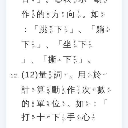
作
的
方
向
。
如
ㄗㄨㄛˋ
ㄒㄧㄤˋ
˙ㄉㄜ
ㄖㄨˊ
ㄈㄤ
：「
跳
下
」、「
躺
ㄊㄧㄠˋ
ㄒㄧㄚˋ
ㄊㄤˇ
下
」、「
坐
下
ㄒㄧㄚˋ
ㄗㄨㄛˋ
ㄒㄧㄚˋ
」、「
撕
下
」。
ㄒㄧㄚˋ
ㄙ
(12)
量
詞
。
用
於
ㄌㄧㄤˋ
ㄩㄥˋ
ㄘˊ
ㄩˊ
計
算
動
作
次
數
ㄙㄨㄢˋ
ㄉㄨㄥˋ
ㄗㄨㄛˋ
ㄐㄧˋ
ㄕㄨˋ
ㄘˋ
的
單
位
。
如
：「
˙ㄉㄜ
ㄨㄟˋ
ㄖㄨˊ
ㄉㄢ
打
十
下
手
心
ㄒㄧㄚˋ
ㄒㄧㄣ
ㄉㄚˇ
ㄕㄡˇ
ㄕˊ