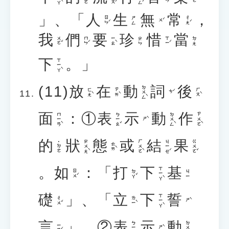
」、「
人
生
無
常
，
ㄖㄣˊ
ㄔㄤˊ
ㄕㄥ
ㄨˊ
我
們
要
珍
惜
當
ㄨㄛˇ
ㄇㄣˊ
ㄧㄠˋ
ㄒㄧˊ
ㄓㄣ
ㄉㄤ
下
。」
ㄒㄧㄚˋ
(11)
放
在
動
詞
後
ㄉㄨㄥˋ
ㄈㄤˋ
ㄗㄞˋ
ㄏㄡˋ
ㄘˊ
面
：①
表
示
動
作
ㄇㄧㄢˋ
ㄅㄧㄠˇ
ㄉㄨㄥˋ
ㄗㄨㄛˋ
ㄕˋ
的
狀
態
或
結
果
ㄓㄨㄤˋ
ㄏㄨㄛˋ
ㄐㄧㄝˊ
ㄍㄨㄛˇ
˙ㄉㄜ
ㄊㄞˋ
。
如
：「
打
下
基
ㄒㄧㄚˋ
ㄖㄨˊ
ㄉㄚˇ
ㄐㄧ
礎
」、「
立
下
誓
ㄒㄧㄚˋ
ㄔㄨˇ
ㄌㄧˋ
ㄕˋ
言
」。②
表
示
動
ㄅㄧㄠˇ
ㄉㄨㄥˋ
ㄧㄢˊ
ㄕˋ