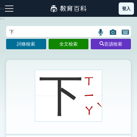
跳
登入
:::
到
主
:::
要
內
語
圖
開
容
注音索引圖示
筆畫索引圖示
部首索引表圖示
言
片
啟
詞條檢索
全文檢索
音讀檢索
搜
搜
鍵
尋
尋
盤
圖
圖
圖
示
示
示
下
ㄒ
ㄧ
網站導覽
ˋ
ㄚ
生字詞彙表
成語故事