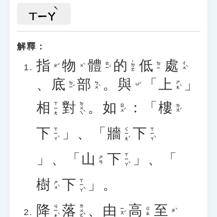
ㄒㄧㄚ
解釋：
指
物
體
的
低
處
˙ㄉㄜ
ㄊㄧˇ
ㄔㄨˋ
ㄉㄧ
ㄓˇ
ㄨˋ
、
底
部
。
與
「
上
」
ㄉㄧˇ
ㄅㄨˋ
ㄕㄤˋ
ㄩˇ
相
對
。
如
：「
樓
ㄉㄨㄟˋ
ㄒㄧㄤ
ㄖㄨˊ
ㄌㄡˊ
下
」、「
牆
下
ㄒㄧㄚˋ
ㄑㄧㄤˊ
ㄒㄧㄚˋ
」、「
山
下
」、「
ㄒㄧㄚˋ
ㄕㄢ
樹
下
」。
ㄒㄧㄚˋ
ㄕㄨˋ
降
落
、
由
高
至
ㄐㄧㄤˋ
ㄌㄨㄛˋ
ㄧㄡˊ
ㄍㄠ
ㄓˋ