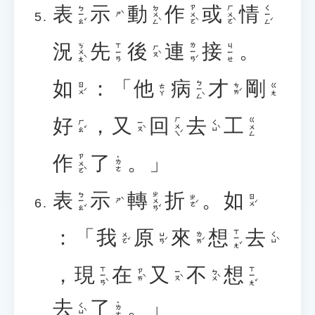
表
示
動
作
或
情
ㄅㄧㄠˇ
ㄉㄨㄥˋ
ㄗㄨㄛˋ
ㄏㄨㄛˋ
ㄑㄧㄥˊ
ㄕˋ
況
先
後
連
接
。
ㄎㄨㄤˋ
ㄌㄧㄢˊ
ㄒㄧㄢ
ㄐㄧㄝ
ㄏㄡˋ
如
：「
他
病
才
剛
ㄅㄧㄥˋ
ㄖㄨˊ
ㄘㄞˊ
ㄊㄚ
ㄍㄤ
好
，
又
回
去
工
ㄏㄨㄟˊ
ㄍㄨㄥ
ㄏㄠˇ
ㄧㄡˋ
ㄑㄩˋ
作
了
。」
ㄗㄨㄛˋ
˙ㄌㄜ
表
示
轉
折
。
如
ㄅㄧㄠˇ
ㄓㄨㄢˇ
ㄓㄜˊ
ㄖㄨˊ
ㄕˋ
：「
我
原
來
想
去
ㄒㄧㄤˇ
ㄨㄛˇ
ㄩㄢˊ
ㄌㄞˊ
ㄑㄩˋ
，
現
在
又
不
想
ㄒㄧㄢˋ
ㄒㄧㄤˇ
ㄗㄞˋ
ㄧㄡˋ
ㄅㄨˋ
去
了
。」
˙ㄌㄜ
ㄑㄩˋ