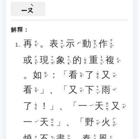
ㄧㄡ
解釋：
再
。
表
示
動
作
ㄅㄧㄠˇ
ㄉㄨㄥˋ
ㄗㄨㄛˋ
ㄗㄞˋ
ㄕˋ
或
現
象
的
重
複
ㄏㄨㄛˋ
ㄒㄧㄢˋ
ㄒㄧㄤˋ
ㄔㄨㄥˊ
˙ㄉㄜ
ㄈㄨˋ
。
如
：「
看
了
又
˙ㄌㄜ
ㄖㄨˊ
ㄎㄢˋ
ㄧㄡˋ
看
」、「
又
下
雨
ㄒㄧㄚˋ
ㄎㄢˋ
ㄧㄡˋ
ㄩˇ
了
！」、「
一
天
又
ㄊㄧㄢ
˙ㄌㄜ
ㄧㄡˋ
ㄧˋ
一
天
」、「
野
火
ㄏㄨㄛˇ
ㄊㄧㄢ
ㄧㄝˇ
ㄧˋ
燒
不
盡
，
春
風
ㄐㄧㄣˋ
ㄔㄨㄣ
ㄅㄨˊ
ㄕㄠ
ㄈㄥ