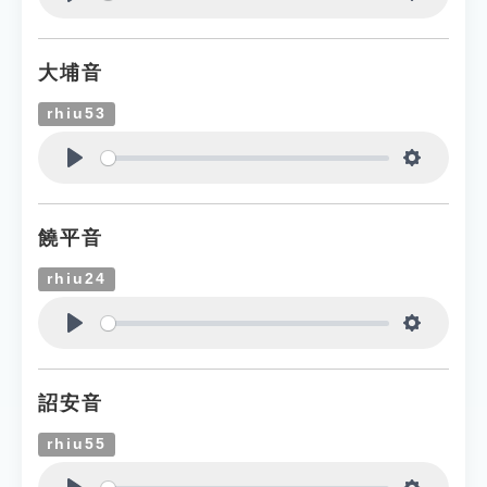
Play
Settings
大埔音
rhiu53
Play
Settings
饒平音
rhiu24
Play
Settings
詔安音
rhiu55