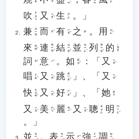
吹
又
生
。」
ㄔㄨㄟ
ㄧㄡˋ
ㄕㄥ
兼
而
有
之
。
用
ㄐㄧㄢ
ㄧㄡˇ
ㄩㄥˋ
ㄦˊ
ㄓ
來
連
結
並
列
的
ㄌㄧㄢˊ
ㄐㄧㄝˊ
ㄅㄧㄥˋ
ㄌㄧㄝˋ
˙ㄉㄜ
ㄌㄞˊ
詞
意
。
如
：「
又
ㄖㄨˊ
ㄧㄡˋ
ㄘˊ
ㄧˋ
唱
又
跳
」、「
又
ㄊㄧㄠˋ
ㄔㄤˋ
ㄧㄡˋ
ㄧㄡˋ
快
又
好
」、「
她
ㄎㄨㄞˋ
ㄧㄡˋ
ㄏㄠˇ
ㄊㄚ
又
美
麗
又
聰
明
ㄇㄧㄥˊ
ㄘㄨㄥ
ㄧㄡˋ
ㄇㄟˇ
ㄌㄧˋ
ㄧㄡˋ
。」
並
。
表
示
強
調
ㄅㄧㄥˋ
ㄅㄧㄠˇ
ㄑㄧㄤˊ
ㄉㄧㄠˋ
ㄕˋ