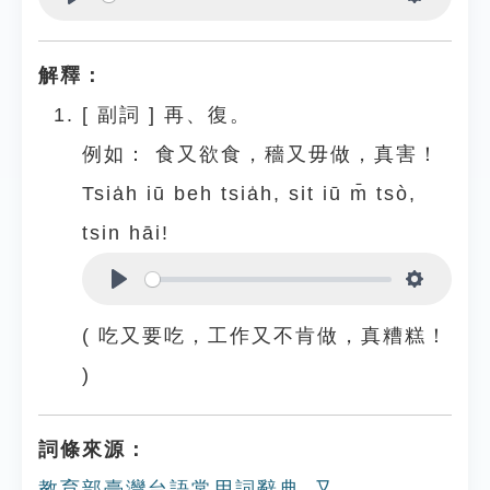
Play
Settings
解釋：
[
副詞
]
再、復。
例如：
食又欲食，穡又毋做，真害！
Tsia̍h iū beh tsia̍h, sit iū m̄ tsò,
tsin hāi!
Play
Settings
( 吃又要吃，工作又不肯做，真糟糕！
)
詞條來源：
教育部臺灣台語常用詞辭典_又