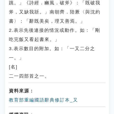
跳。」《詩經．豳風．破斧》：「既破我
斧，又缺我斨。」南朝齊．陸厥〈與沈約
書〉：「辭既美矣，理又善焉。」
2.表示先後連接的情況或動作。如：「剛
吃完飯又看起書來。」
3.表示數目的附加。如：「一又二分之
一。」
[名]
二一四部首之一。
資料來源：
教育部重編國語辭典修訂本_又