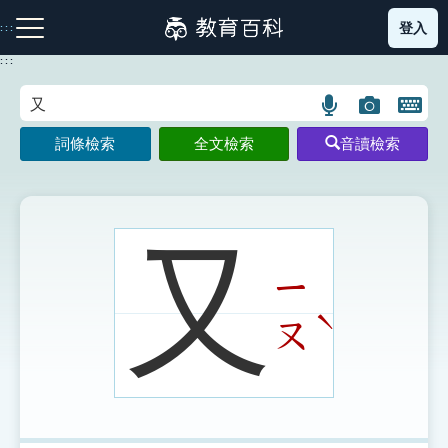
跳
登入
:::
到
主
:::
要
內
語
圖
開
容
注音索引圖示
筆畫索引圖示
部首索引表圖示
言
片
啟
詞條檢索
全文檢索
音讀檢索
搜
搜
鍵
尋
尋
盤
圖
圖
圖
示
示
示
又
ㄧ
網站導覽
ˋ
ㄡ
生字詞彙表
成語故事