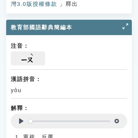
灣3.0版授權條款
」釋出
教育部國語辭典簡編本
注音：
ㄧㄡ
漢語拼音：
yòu
解釋：
Play
Settings
重複、反覆。