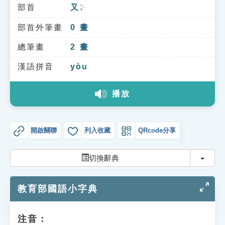
索引選單
部首
又
ㄧㄡˋ
知識索引
部首外筆畫
0
畫
單字索引
總筆畫
2
畫
生命大百科索引
漢語拼音
yòu
播放
遊戲專區
教學應用
開啟關聯
列入收藏
QRcode分享
貓頭鷹博士
切換
切換辭典
教育部國語小字典
注音：