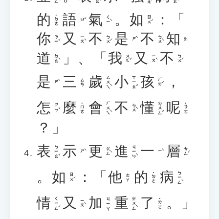
的
語
氣
。
如
：「
˙ㄉㄜ
ㄑㄧˋ
ㄖㄨˊ
ㄩˇ
你
又
不
是
不
知
ㄋㄧˇ
ㄧㄡˋ
ㄅㄨˊ
ㄅㄨˋ
ㄕˋ
ㄓ
道
」、「
我
又
不
ㄉㄠˋ
ㄨㄛˇ
ㄧㄡˋ
ㄅㄨˊ
是
三
歲
小
孩
，
ㄙㄨㄟˋ
ㄒㄧㄠˇ
ㄏㄞˊ
ㄙㄢ
ㄕˋ
怎
麼
會
不
懂
呢
ㄏㄨㄟˋ
ㄉㄨㄥˇ
˙ㄇㄜ
˙ㄋㄜ
ㄗㄣˇ
ㄅㄨˋ
？」
表
示
更
進
一
層
ㄅㄧㄠˇ
ㄐㄧㄣˋ
ㄍㄥˋ
ㄘㄥˊ
ㄕˋ
ㄧˋ
。
如
：「
他
的
病
ㄅㄧㄥˋ
˙ㄉㄜ
ㄖㄨˊ
ㄊㄚ
情
又
加
重
了
。」
ㄑㄧㄥˊ
ㄓㄨㄥˋ
ㄐㄧㄚ
˙ㄌㄜ
ㄧㄡˋ