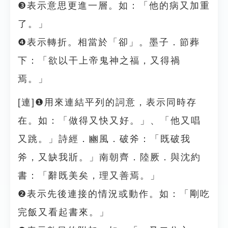
❸表示意思更進一層。如：「他的病又加重
了。」
❹表示轉折。相當於「卻」。墨子．節葬
下：「欲以干上帝鬼神之福，又得禍
焉。」
[連]❶用來連結平列的詞意，表示同時存
在。如：「做得又快又好。」、「他又唱
又跳。」詩經．豳風．破斧：「既破我
斧，又缺我斨。」南朝齊．陸厥．與沈約
書：「辭既美矣，理又善焉。」
❷表示先後連接的情況或動作。如：「剛吃
完飯又看起書來。」