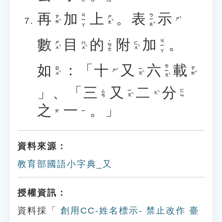
再
加
上
。
表
示
ㄅㄧㄠˇ
ㄐㄧㄚ
ㄗㄞˋ
ㄕㄤˋ
ㄕˋ
數
目
的
附
加
。
ㄐㄧㄚ
˙ㄉㄜ
ㄕㄨˋ
ㄇㄨˋ
ㄈㄨˋ
如
：「
十
又
六
載
ㄌㄧㄡˋ
ㄖㄨˊ
ㄧㄡˋ
ㄗㄞˇ
ㄕˊ
」、「
三
又
二
分
ㄧㄡˋ
ㄙㄢ
ㄈㄣ
ㄦˋ
之
一
。」
ㄓ
ㄧ
資料來源：
教育部國語小字典_又
授權資訊：
資料採「
創用CC-姓名標示- 禁止改作 臺