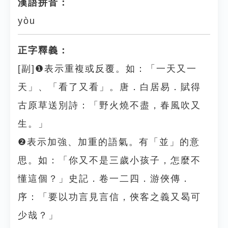
漢語拼音：
yòu
正字釋義：
[副]❶表示重複或反覆。如：「一天又一
天」、「看了又看」。唐．白居易．賦得
古原草送別詩：「野火燒不盡，春風吹又
生。」
❷表示加強、加重的語氣。有「並」的意
思。如：「你又不是三歲小孩子，怎麼不
懂這個？」史記．卷一二四．游俠傳．
序：「要以功言見言信，俠客之義又曷可
少哉？」