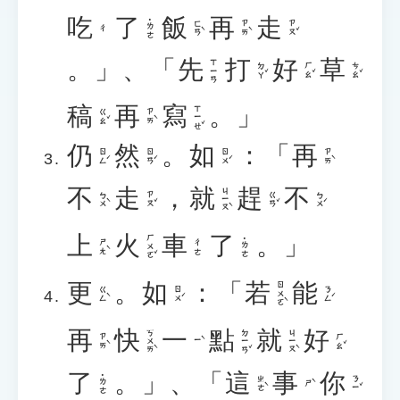
吃
了
飯
再
走
˙ㄌㄜ
ㄈㄢˋ
ㄗㄞˋ
ㄗㄡˇ
ㄔ
。」、「
先
打
好
草
ㄒㄧㄢ
ㄉㄚˇ
ㄏㄠˇ
ㄘㄠˇ
稿
再
寫
。」
ㄒㄧㄝˇ
ㄍㄠˇ
ㄗㄞˋ
仍
然
。
如
：「
再
ㄖㄥˊ
ㄖㄢˊ
ㄖㄨˊ
ㄗㄞˋ
不
走
，
就
趕
不
ㄐㄧㄡˋ
ㄅㄨˋ
ㄗㄡˇ
ㄍㄢˇ
ㄅㄨˊ
上
火
車
了
。」
ㄏㄨㄛˇ
˙ㄌㄜ
ㄕㄤˋ
ㄔㄜ
更
。
如
：「
若
能
ㄖㄨㄛˋ
ㄍㄥˋ
ㄖㄨˊ
ㄋㄥˊ
再
快
一
點
就
好
ㄎㄨㄞˋ
ㄉㄧㄢˇ
ㄐㄧㄡˋ
ㄗㄞˋ
ㄏㄠˇ
ㄧˋ
了
。」、「
這
事
你
˙ㄌㄜ
ㄓㄜˋ
ㄋㄧˇ
ㄕˋ