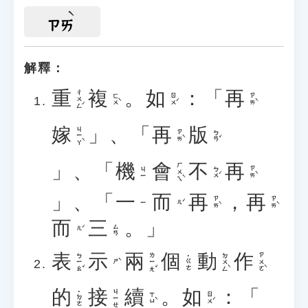
ㄗㄞ
解釋：
重
複
。
如
：「
再
ㄔㄨㄥˊ
ㄈㄨˋ
ㄖㄨˊ
ㄗㄞˋ
嫁
」、「
再
版
ㄐㄧㄚˋ
ㄗㄞˋ
ㄅㄢˇ
」、「
機
會
不
再
ㄏㄨㄟˋ
ㄅㄨˊ
ㄗㄞˋ
ㄐㄧ
」、「
一
而
再
，
再
ㄗㄞˋ
ㄗㄞˋ
ㄦˊ
ㄧ
而
三
。」
ㄙㄢ
ㄦˊ
表
示
兩
個
動
作
ㄅㄧㄠˇ
ㄌㄧㄤˇ
ㄉㄨㄥˋ
ㄗㄨㄛˋ
˙ㄍㄜ
ㄕˋ
的
接
續
。
如
：「
ㄐㄧㄝ
˙ㄉㄜ
ㄒㄩˋ
ㄖㄨˊ