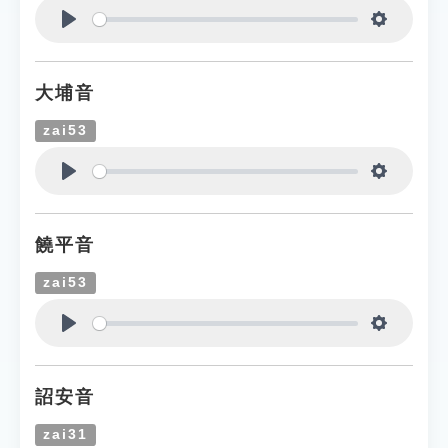
Play
Settings
大埔音
zai53
Play
Settings
饒平音
zai53
Play
Settings
詔安音
zai31