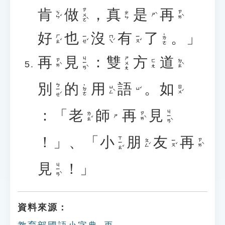
肯
做
，
真
是
再
ㄗㄨㄛˋ
ㄎㄣˇ
ㄗㄞˋ
ㄓㄣ
ㄕˋ
好
也
沒
有
了
。」
˙ㄌㄜ
ㄏㄠˇ
ㄧㄝˇ
ㄇㄟˊ
ㄧㄡˇ
再
見
：
雙
方
道
ㄐㄧㄢˋ
ㄕㄨㄤ
ㄗㄞˋ
ㄉㄠˋ
ㄈㄤ
別
的
用
語
。
如
ㄅㄧㄝˊ
˙ㄉㄜ
ㄩㄥˋ
ㄖㄨˊ
ㄩˇ
：「
老
師
再
見
ㄐㄧㄢˋ
ㄌㄠˇ
ㄗㄞˋ
ㄕ
！」、「
小
朋
友
再
ㄒㄧㄠˇ
ㄆㄥˊ
ㄧㄡˇ
ㄗㄞˋ
見
！」
ㄐㄧㄢˋ
資料來源：