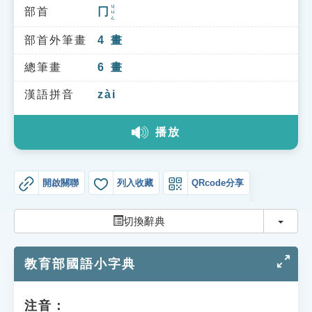
索引選單
ㄐㄩㄥ
部首
冂
知識索引
部首外筆畫
4
畫
單字索引
總筆畫
6
畫
生命大百科索引
漢語拼音
zài
遊戲專區
播放
教學應用
開啟關聯
列入收藏
QRcode分享
貓頭鷹博士
切換
切換辭典
教育部國語小字典
注音：