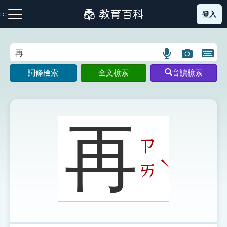
跳
登入
:::
到
主
:::
要
內
語
圖
開
容
注音索引圖示
筆畫索引圖示
部首索引表圖示
言
片
啟
詞條檢索
全文檢索
音讀檢索
搜
搜
鍵
尋
尋
盤
圖
圖
圖
示
示
示
再
ㄗ
網站導覽
ˋ
ㄞ
生字詞彙表
成語故事