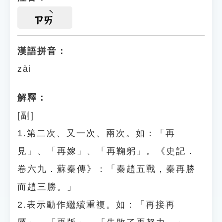
ㄗㄞ
漢語拼音：
zài
解釋：
[副]
1.第二次、又一次、兩次。如：「再
見」、「再嫁」、「再鞠躬」。《史記．
卷六九．蘇秦傳》：「秦趙五戰，秦再勝
而趙三勝。」
2.表示動作繼續重複。如：「再接再