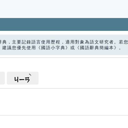
辭典，主要記錄語言使用歷程，適用對象為語文研究者。若
，建議您優先使用《國語小字典》或《國語辭典簡編本》。
ㄐㄧㄢ