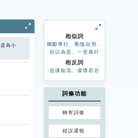
相似詞
獨斷專行
、
剛愎自用
、
您是為小
自以為是
、
一意孤行
相反詞
從諫如流
、
虛懷若谷
詞條功能
轉寄詞條
錯誤通報