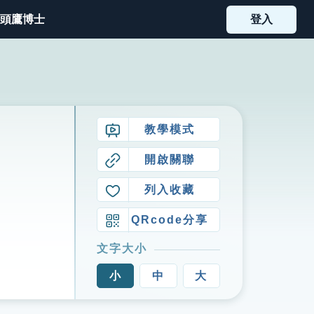
頭鷹博士
登入
教學模式
開啟關聯
列入收藏
QRcode分享
文字大小
小
中
大