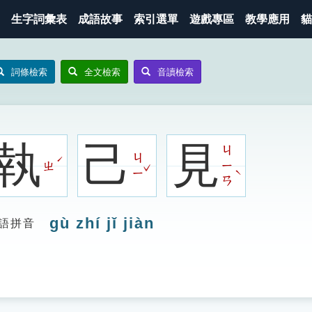
生字詞彙表
成語故事
索引選單
遊戲專區
教學應用
貓
詞條檢索
全文檢索
音讀檢索
執
己
見
ㄐ
ㄐ
ˊ
ㄓ
ㄧ
ˇ
ˋ
ㄧ
ㄢ
gù zhí jǐ jiàn
語拼音