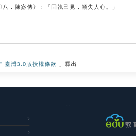
〇八．陳宓傳》：「固執己見，頓失人心。」
見
作 臺灣3.0版授權條款
」釋出
:::