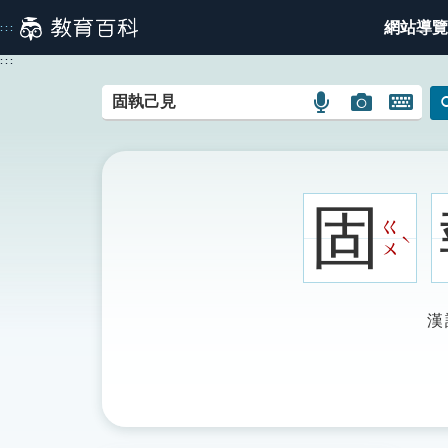
跳
網站導覽
:::
到
主
:::
要
內
語
圖
開
容
言
片
啟
搜
搜
鍵
尋
尋
盤
圖
圖
圖
固
示
示
示
ㄍ
ˋ
ㄨ
漢