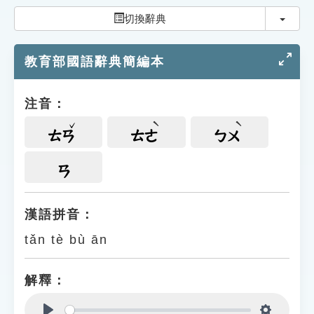
索引選單
切換
切換辭典
知識索引
教育部國語辭典簡編本
單字索引
生命大百科索引
注音：
遊戲專區
ㄊㄢ
ㄊㄜ
ㄅㄨ
教學應用
ㄢ
貓頭鷹博士
漢語拼音：
tǎn tè bù ān
解釋：