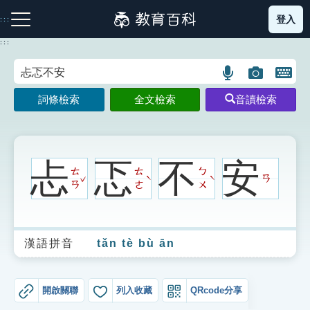
跳
登入
:::
到
主
:::
要
內
語
圖
開
容
注音索引圖示
筆畫索引圖示
部首索引表圖示
言
片
啟
詞條檢索
全文檢索
音讀檢索
搜
搜
鍵
尋
尋
盤
圖
圖
圖
示
示
示
忐
忑
不
安
ㄊ
ㄊ
ㄅ
ˇ
ㄢ
ˋ
ˋ
ㄢ
ㄜ
ㄨ
網站導覽
漢語拼音
tǎn tè bù ān
生字詞彙表
成語故事
開啟關聯
列入收藏
QRcode分享