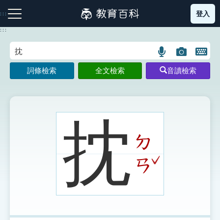
跳
登入
:::
到
主
:::
要
內
語
圖
開
容
注音索引圖示
筆畫索引圖示
部首索引表圖示
言
片
啟
詞條檢索
全文檢索
音讀檢索
搜
搜
鍵
尋
尋
盤
圖
圖
圖
示
示
示
抌
ㄉ
網站導覽
ˇ
ㄢ
生字詞彙表
成語故事