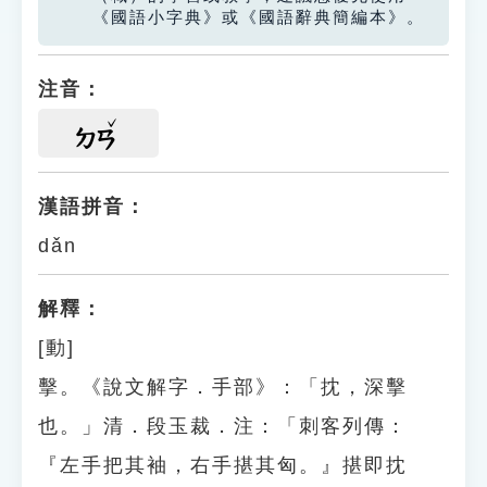
《國語小字典》或《國語辭典簡編本》。
注音：
ㄉㄢ
漢語拼音：
dǎn
解釋：
[動]
擊。《說文解字．手部》：「抌，深擊
也。」清．段玉裁．注：「刺客列傳：
『左手把其袖，右手揕其匈。』揕即抌