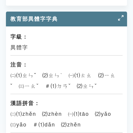
教育部異體字字典
字級：
異體字
注音：
㈡⑴ㄓㄣˇ ⑵ㄓㄣˋ ㈠⑴ㄊㄠ ⑵ㄧㄠ
ˇ ㈢ㄧㄠˇ ＃⑴ㄉㄢˇ ⑵ㄓㄣˇ
漢語拼音：
㈡⑴zhěn ⑵zhèn ㈠⑴tāo ⑵yǎo
㈢yǎo ＃⑴dǎn ⑵zhěn