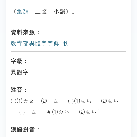
《
集韻
．上聲．小韻》。
資料來源：
教育部異體字字典_抌
字級：
異體字
注音：
㈠⑴ㄊㄠ ⑵ㄧㄠˇ ㈡⑴ㄓㄣˇ ⑵ㄓㄣ
ˋ ㈢ㄧㄠˇ ＃⑴ㄉㄢˇ ⑵ㄓㄣˇ
漢語拼音：