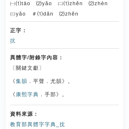
㈠⑴tāo ⑵yǎo ㈡⑴zhěn ⑵zhèn
㈢yǎo ＃⑴dǎn ⑵zhěn
正字：
抭
異體字/附錄字內容：
〔關鍵文獻〕
《
集韻
．平聲．尤韻》。
《
康熙字典
．手部》。
資料來源：
教育部異體字字典_抌