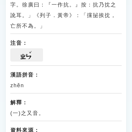
字。徐廣曰：『一作抗。』按：抗乃抌之
訛耳。」《列子．黃帝》：「攩㧙挨抌，
亡所不為。」
注音：
ㄓㄣ
漢語拼音：
zhěn
解釋：
(一)之又音。
資料來源：