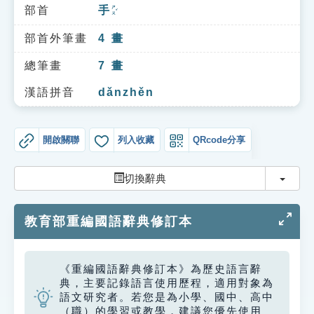
索引選單
部首
手
ㄕㄡˇ
知識索引
部首外筆畫
4
畫
單字索引
總筆畫
7
畫
生命大百科索引
漢語拼音
dǎnzhěn
遊戲專區
開啟關聯
列入收藏
QRcode分享
教學應用
切換
切換辭典
貓頭鷹博士
教育部重編國語辭典修訂本
《重編國語辭典修訂本》為歷史語言辭
典，主要記錄語言使用歷程，適用對象為
語文研究者。若您是為小學、國中、高中
（職）的學習或教學，建議您優先使用