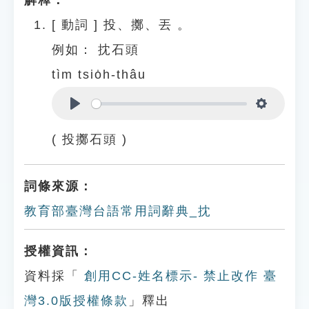
解釋：
[
動詞
]
投、擲、丟 。
例如：
抌石頭
tìm tsio̍h-thâu
Play
Settings
( 投擲石頭 )
詞條來源：
教育部臺灣台語常用詞辭典_抌
授權資訊：
資料採「
創用CC-姓名標示- 禁止改作 臺
灣3.0版授權條款
」釋出