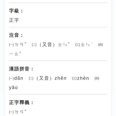
字級：
正字
注音：
㈠ㄉㄢˇ ㈡（又音）ㄓㄣˇ ㈢ㄓㄣˋ ㈣
ㄧㄠˇ
漢語拼音：
㈠dǎn ㈡（又音）zhěn ㈢zhèn ㈣
yǎo
正字釋義：
㈠ㄉㄢˇ