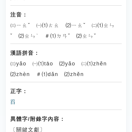
注音：
㈢ㄧㄠˇ ㈠⑴ㄊㄠ ⑵ㄧㄠˇ ㈡⑴ㄓㄣ
ˇ ⑵ㄓㄣˋ ＃⑴ㄉㄢˇ ⑵ㄓㄣˇ
漢語拼音：
㈢yǎo ㈠⑴tāo ⑵yǎo ㈡⑴zhěn
⑵zhèn ＃⑴dǎn ⑵zhěn
正字：
舀
異體字/附錄字內容：
〔關鍵文獻〕