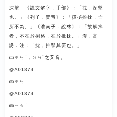
深擊。《說文解字．手部》：「抌，深擊
也。」《列子．黃帝》：「攩㧙挨抌，亡
所不為。」《淮南子．說林》：「故解捽
者，不在於捌格，在於批抌。」漢．高
誘．注：「抌，推擊其要也。」
㈡ㄓㄣˇ，ㄉㄢˇ之又音。
@A01874
㈢ㄓㄣˋ
@A01874
㈣ㄧㄠˇ