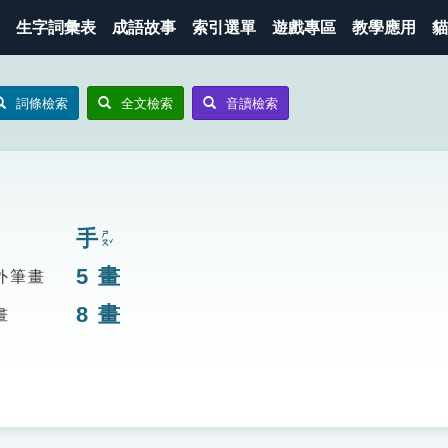
生字詞彙表
成語故事
索引選單
遊戲專區
教學應用
貓
詞條檢索
全文檢索
音讀檢索
手
ㄕㄡˇ
5
畫
外筆畫
8
畫
畫