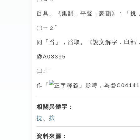
舀具。《集韻．平聲．豪韻》：「挑
㈡ㄧㄠˇ
同「舀」，舀取。《說文解字．臼部
@A03395
㈢ㄩˋ
作「
」形時，為@C04141
相關異體字：
抌
、
㧒
資料來源：