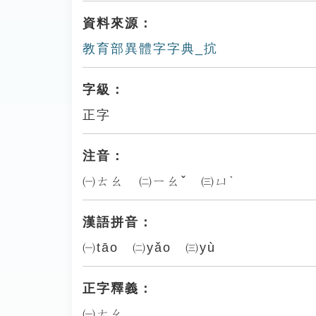
資料來源：
教育部異體字字典_抭
字級：
正字
注音：
㈠ㄊㄠ ㈡ㄧㄠˇ ㈢ㄩˋ
漢語拼音：
㈠tāo ㈡yǎo ㈢yù
正字釋義：
㈠ㄊㄠ