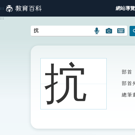
跳
網站導覽
:::
到
主
:::
要
內
語
圖
開
容
言
片
啟
搜
搜
鍵
尋
尋
盤
圖
圖
圖
抭
示
示
示
部首
部首
總筆