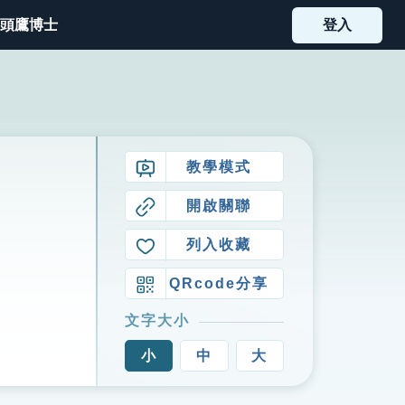
頭鷹博士
登入
教學模式
開啟關聯
列入收藏
QRcode分享
文字大小
小
中
大