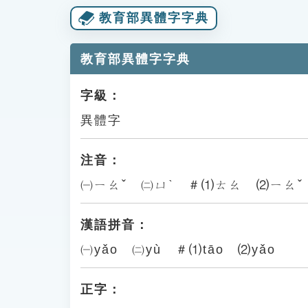
教育部異體字字典
教育部異體字字典
字級：
異體字
注音：
㈠ㄧㄠˇ ㈡ㄩˋ ＃⑴ㄊㄠ ⑵ㄧㄠˇ
漢語拼音：
㈠yǎo ㈡yù ＃⑴tāo ⑵yǎo
正字：