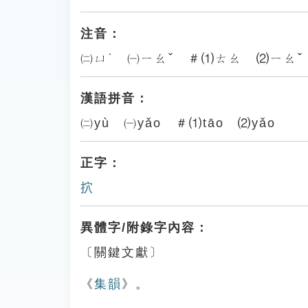
注音：
㈡ㄩˋ ㈠ㄧㄠˇ ＃⑴ㄊㄠ ⑵ㄧㄠˇ
漢語拼音：
㈡yù ㈠yǎo ＃⑴tāo ⑵yǎo
正字：
㧒
異體字/附錄字內容：
〔關鍵文獻〕
《
集韻
》。