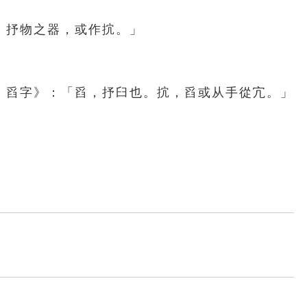
，抒物之器，或作抭。」
．舀字》：「舀，抒臼也。抭，舀或从手從宂。」