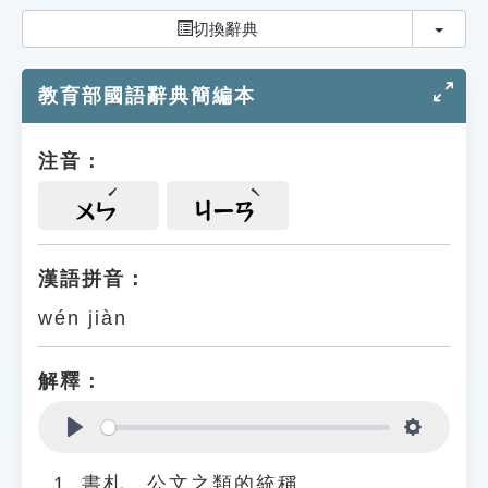
索引選單
切換
切換辭典
知識索引
教育部國語辭典簡編本
單字索引
生命大百科索引
注音：
遊戲專區
ㄨㄣ
ㄐㄧㄢ
教學應用
漢語拼音：
wén jiàn
貓頭鷹博士
解釋：
Play
Settings
書札、公文之類的統稱。