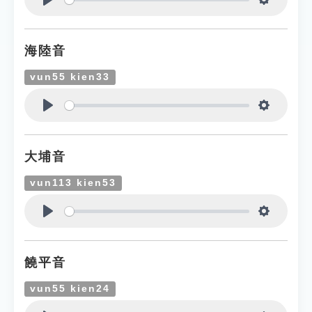
Play
Settings
海陸音
vun55 kien33
Play
Settings
大埔音
vun113 kien53
Play
Settings
饒平音
vun55 kien24