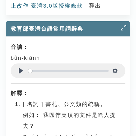
止改作 臺灣3.0版授權條款
」釋出
教育部臺灣台語常用詞辭典
音讀：
bûn-kiānn
Play
Settings
解釋：
[
名詞
]
書札、公文類的統稱。
例如：
我囥佇桌頂的文件是啥人提
去？