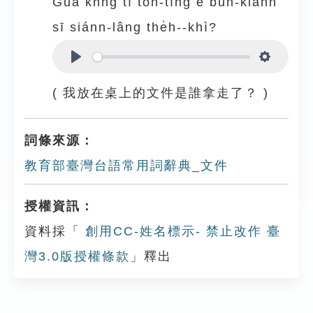
Guá khǹg tī toh-tíng ê bûn-kiānn
sī siánn-lâng the̍h--khì?
Play
Settings
( 我放在桌上的文件是誰拿走了？ )
詞條來源：
教育部臺灣台語常用詞辭典_文件
授權資訊：
資料採「
創用CC-姓名標示- 禁止改作 臺
灣3.0版授權條款
」釋出