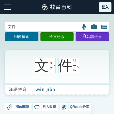
跳
登入
:::
到
主
:::
要
內
語
圖
開
容
注音索引圖示
筆畫索引圖示
部首索引表圖示
言
片
啟
詞條檢索
全文檢索
音讀檢索
搜
搜
鍵
尋
尋
盤
圖
圖
圖
示
示
示
文
件
ㄐ
ㄨ
ㄧ
ˊ
ˋ
ㄣ
ㄢ
網站導覽
漢語拼音
wén jiàn
生字詞彙表
成語故事
開啟關聯
列入收藏
QRcode分享