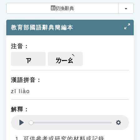
索引選單
切換
切換辭典
知識索引
教育部國語辭典簡編本
單字索引
生命大百科索引
注音：
遊戲專區
ㄗ
ㄌㄧㄠ
教學應用
漢語拼音：
zī liào
貓頭鷹博士
解釋：
Play
Settings
可供參考或研究的材料或記錄。