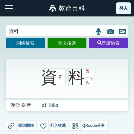
跳
登入
:::
到
主
:::
要
內
語
圖
開
容
注音索引圖示
筆畫索引圖示
部首索引表圖示
言
片
啟
詞條檢索
全文檢索
音讀檢索
搜
搜
鍵
尋
尋
盤
圖
圖
圖
示
示
示
資
料
ㄌ
ㄗ
ㄧ
ˋ
ㄠ
網站導覽
漢語拼音
zī liào
生字詞彙表
成語故事
開啟關聯
列入收藏
QRcode分享