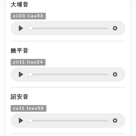
大埔音
zii33 liau53
Play
Settings
饒平音
zii11 liau24
Play
Settings
詔安音
zu11 leeu55
Play
Settings