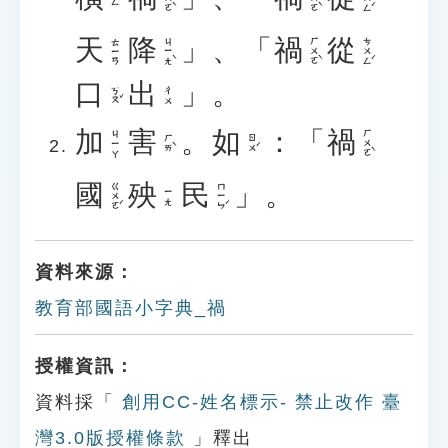
天
降
」、「
禍
從
ㄐㄧㄤˋ
ㄏㄨㄛˋ
ㄘㄨㄥˊ
ㄊㄧㄢ
口
出
」。
ㄎㄡˇ
ㄔㄨ
加
害
。
如
：「
禍
ㄏㄨㄛˋ
ㄐㄧㄚ
ㄏㄞˋ
ㄖㄨˊ
國
殃
民
」。
ㄍㄨㄛˊ
ㄇㄧㄣˊ
ㄧㄤ
資料來源：
教育部國語小字典_禍
授權資訊：
資料採「
創用CC-姓名標示- 禁止改作 臺
灣3.0版授權條款
」釋出