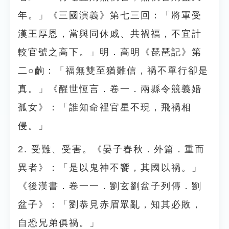
年。」《三國演義》第七三回：「將軍受
漢王厚恩，當與同休戚、共禍福，不宜計
較官號之高下。」明．高明《琵琶記》第
二○齣：「福無雙至猶難信，禍不單行卻是
真。」《醒世恆言．卷一．兩縣令競義婚
孤女》：「誰知命裡官星不現，飛禍相
侵。」
2. 受難、受害。《晏子春秋．外篇．重而
異者》：「是以鬼神不饗，其國以禍。」
《後漢書．卷一一．劉玄劉盆子列傳．劉
盆子》：「劉恭見赤眉眾亂，知其必敗，
自恐兄弟俱禍。」