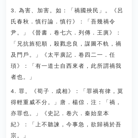
3. 為害、加害。如：「禍國殃民」。《呂
氏春秋．慎行論．慎行》：「吾幾禍令
尹。」《晉書．卷七六．列傳．王廙》：
「兄抗旌犯順，殺戮忠良，謀圖不軌，禍
及門戶。」《太平廣記．卷四二一．任
頊》：「有一道士自西來者，此所謂禍我
者也。」
4. 罪。《荀子．成相》：「罪禍有律，莫
得輕重威不分。」唐．楊倞．注：「禍，
亦罪也。」《史記．卷六．秦始皇本
紀》：「上不聽諫，今事急，欲歸禍於吾
宗。」