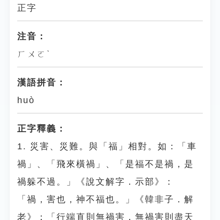
正字
注音：
ㄏㄨㄛˋ
漢語拼音：
huò
正字釋義：
1. 災害、災難。與「福」相對。如：「車
禍」、「飛來橫禍」、「是福不是禍，是
禍躲不過。」《說文解字．示部》：
「禍，害也，神不福也。」《韓非子．解
老》：「行端直則無禍害，無禍害則盡天