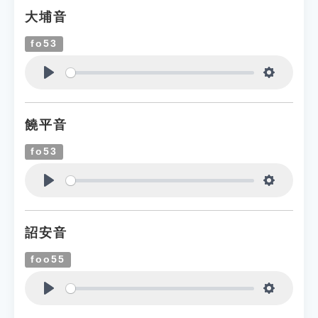
大埔音
fo53
Play
Settings
饒平音
fo53
Play
Settings
詔安音
foo55
Play
Settings