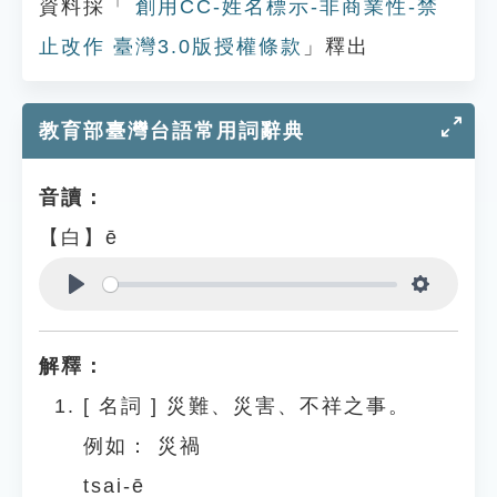
資料採「
創用CC-姓名標示-非商業性-禁
止改作 臺灣3.0版授權條款
」釋出
教育部臺灣台語常用詞辭典
音讀：
【白】ē
Play
Settings
解釋：
[
名詞
]
災難、災害、不祥之事。
例如：
災禍
tsai-ē