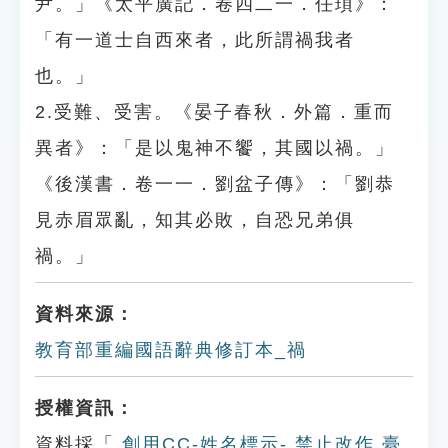
尹。」《太平廣記．卷四二一．任頊》：
「有一道士自西來者，此所謂禍我者
也。」
2.受難、受害。《晏子春秋．外篇．重而
異者》：「是以鬼神不饗，其國以禍。」
《後漢書．卷一一．劉盆子傳》：「劉恭
見赤眉眾亂，知其必敗，自恐兄弟俱
禍。」
資料來源：
教育部重編國語辭典修訂本_禍
授權資訊：
資料採「
創用CC-姓名標示- 禁止改作 臺