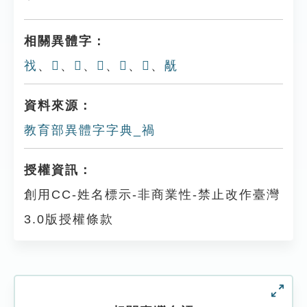
相關異體字：
䄀
、
𣨱
、
𥙯
、
𣨷
、
𧙹
、
𥛔
、
旤
資料來源：
教育部異體字字典_禍
授權資訊：
創用CC-姓名標示-非商業性-禁止改作臺灣
3.0版授權條款