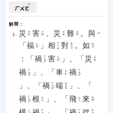
ㄏㄨㄛ
解釋：
災
害
、
災
難
。
與
ㄏㄞˋ
ㄋㄢˋ
ㄗㄞ
ㄗㄞ
ㄩˇ
「
福
」
相
對
。
如
ㄉㄨㄟˋ
ㄒㄧㄤ
ㄈㄨˊ
ㄖㄨˊ
：「
禍
害
」、「
災
ㄏㄨㄛˋ
ㄏㄞˋ
ㄗㄞ
禍
」、「
車
禍
ㄏㄨㄛˋ
ㄏㄨㄛˋ
ㄔㄜ
」、「
禍
端
」、「
ㄏㄨㄛˋ
ㄉㄨㄢ
禍
根
」、「
飛
來
ㄏㄨㄛˋ
ㄌㄞˊ
ㄍㄣ
ㄈㄟ
橫
禍
」、「
禍
從
ㄏㄨㄛˋ
ㄏㄨㄛˋ
ㄘㄨㄥˊ
ㄏㄥˋ