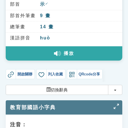
索引選單
部首
示
ㄕˋ
知識索引
部首外筆畫
9
畫
單字索引
總筆畫
14
畫
生命大百科索引
漢語拼音
huò
播放
遊戲專區
教學應用
開啟關聯
列入收藏
QRcode分享
貓頭鷹博士
切換
切換辭典
教育部國語小字典
注音：