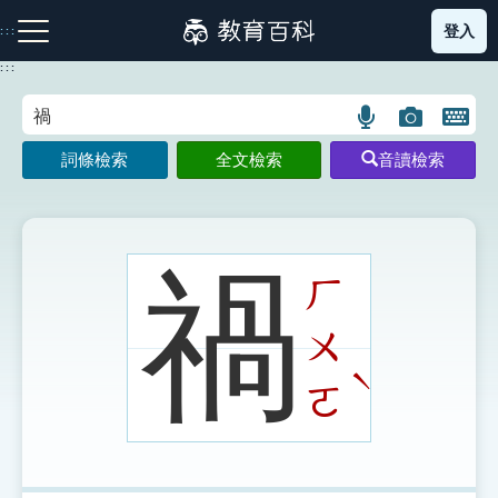
跳
登入
:::
到
主
:::
要
內
語
圖
開
容
注音索引圖示
筆畫索引圖示
部首索引表圖示
言
片
啟
詞條檢索
全文檢索
音讀檢索
搜
搜
鍵
尋
尋
盤
圖
圖
圖
示
示
示
禍
ㄏ
ㄨ
網站導覽
ˋ
ㄛ
生字詞彙表
成語故事