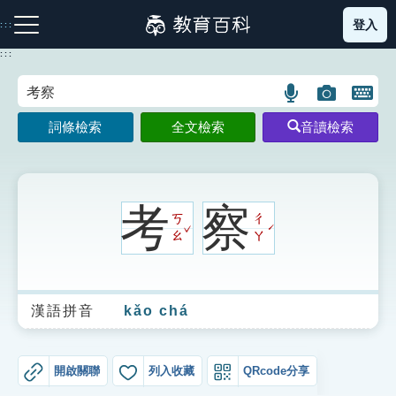
跳
登入
:::
到
主
:::
要
內
語
圖
開
容
注音索引圖示
筆畫索引圖示
部首索引表圖示
言
片
啟
詞條檢索
全文檢索
音讀檢索
搜
搜
鍵
尋
尋
盤
圖
圖
圖
示
示
示
考
察
ㄎ
ㄔ
ˇ
ˊ
ㄠ
ㄚ
網站導覽
漢語拼音
kǎo chá
生字詞彙表
成語故事
開啟關聯
列入收藏
QRcode分享