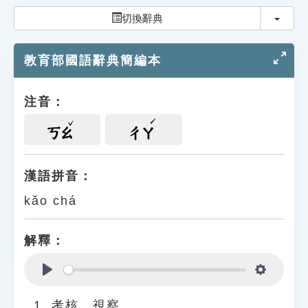
索引選單
切換
切換辭典
知識索引
教育部國語辭典簡編本
單字索引
生命大百科索引
注音：
遊戲專區
ㄎㄠ
ㄔㄚ
教學應用
漢語拼音：
kǎo chá
貓頭鷹博士
解釋：
Play
Settings
考核、視察。