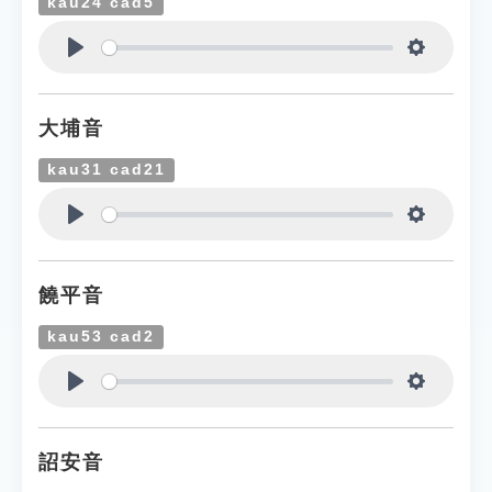
kau24 cad5
Play
Settings
大埔音
kau31 cad21
Play
Settings
饒平音
kau53 cad2
Play
Settings
詔安音