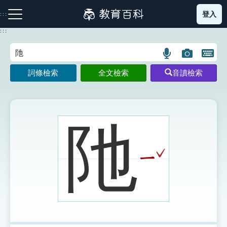
跳
登入
:::
到
主
:::
要
內
語
圖
開
容
注音索引圖示
筆畫索引圖示
部首索引表圖示
言
片
啟
詞條檢索
全文檢索
音讀檢索
搜
搜
鍵
尋
尋
盤
圖
圖
圖
示
示
示
阤
ˇ
ㄧ
網站導覽
生字詞彙表
成語故事