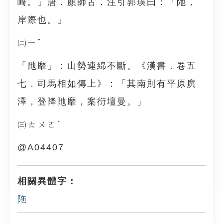
崎。」唐．顏師古．注引郭璞曰：「阤，
岸際也。」
㈡ㄧˇ
「阤靡」：山勢連綿不斷。《漢書．卷五
七．司馬相如傳上》：「其南則有平原廣
澤，登降阤靡，案衍壇曼。」
㈢ㄊㄨㄛˊ
@A04407
相關異體字：
陁