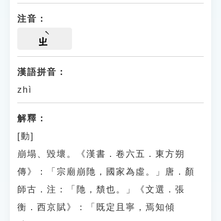
注音：
ㄓ
漢語拼音：
zhì
解釋：
[動]
崩塌、毀壞。《漢書．卷六五．東方朔
傳》：「宗廟崩阤，國家為虛。」唐．顏
師古．注：「阤，穨也。」《文選．張
衡．西京賦》：「既定且寧，焉知傾