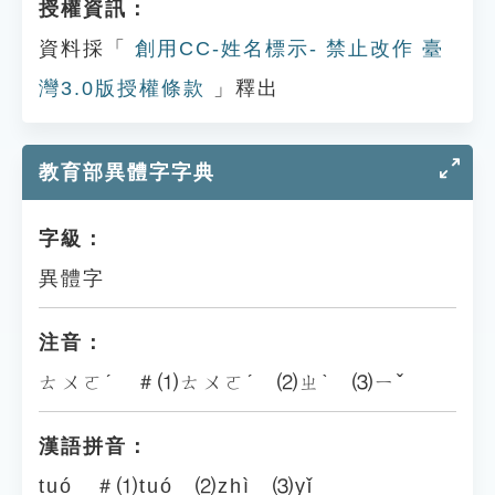
授權資訊：
資料採「
創用CC-姓名標示- 禁止改作 臺
灣3.0版授權條款
」釋出
教育部異體字字典
字級：
異體字
注音：
ㄊㄨㄛˊ ＃⑴ㄊㄨㄛˊ ⑵ㄓˋ ⑶ㄧˇ
漢語拼音：
tuó ＃⑴tuó ⑵zhì ⑶yǐ