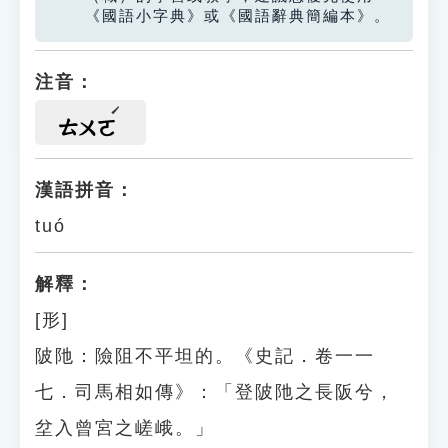
《國語小字典》或《國語辭典簡編本》。
注音：
ㄊㄨㄛ
漢語拼音：
tuó
解釋：
[形]
陂阤：險阻不平坦的。《史記．卷一一
七．司馬相如傳》：「登陂阤之長阪兮，
坌入曾宮之嵯峨。」