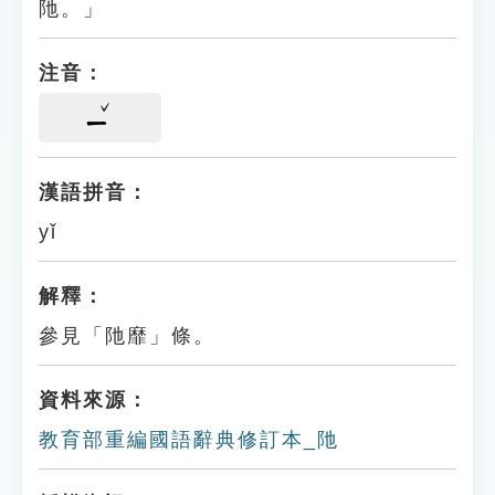
阤。」
注音：
ㄧ
漢語拼音：
yǐ
解釋：
參見「阤靡」條。
資料來源：
教育部重編國語辭典修訂本_阤