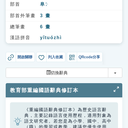
索引選單
部首
阜
ㄈㄨˋ
知識索引
部首外筆畫
3
畫
單字索引
總筆畫
6
畫
生命大百科索引
漢語拼音
yǐtuózhì
遊戲專區
開啟關聯
列入收藏
QRcode分享
教學應用
切換
切換辭典
貓頭鷹博士
教育部重編國語辭典修訂本
《重編國語辭典修訂本》為歷史語言辭
典，主要記錄語言使用歷程，適用對象為
語文研究者。若您是為小學、國中、高中
（職）的學習或教學，建議您優先使用