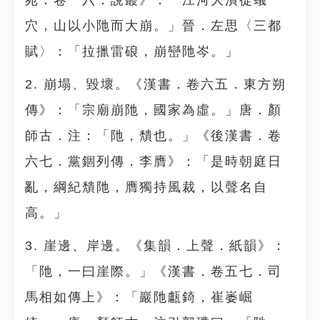
苑．卷一六．說叢》：「江河大潰從蟻
穴，山以小阤而大崩。」晉．左思〈三都
賦〉：「拉擸雷硠，崩巒阤岑。」
2. 崩塌、毀壞。《漢書．卷六五．東方朔
傳》：「宗廟崩阤，國家為虛。」唐．顏
師古．注：「阤，穨也。」《後漢書．卷
六七．黨錮列傳．李膺》：「是時朝庭日
亂，綱紀穨阤，膺獨持風裁，以聲名自
高。」
3. 崖邊、岸邊。《集韻．上聲．紙韻》：
「阤，一曰崖際。」《漢書．卷五七．司
馬相如傳上》：「巖阤甗錡，崔崣崛