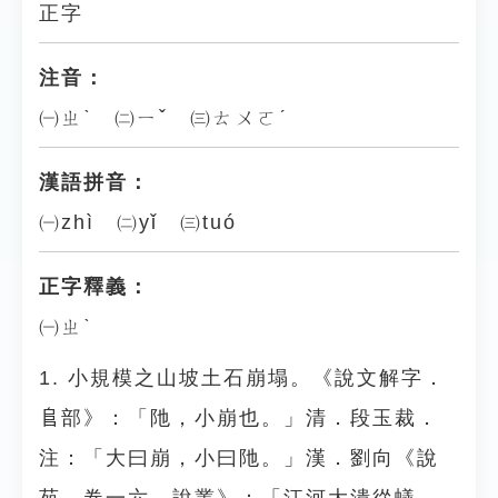
正字
注音：
㈠ㄓˋ ㈡ㄧˇ ㈢ㄊㄨㄛˊ
漢語拼音：
㈠zhì ㈡yǐ ㈢tuó
正字釋義：
㈠ㄓˋ
1. 小規模之山坡土石崩塌。《說文解字．
𨸏部》：「阤，小崩也。」清．段玉裁．
注：「大曰崩，小曰阤。」漢．劉向《說