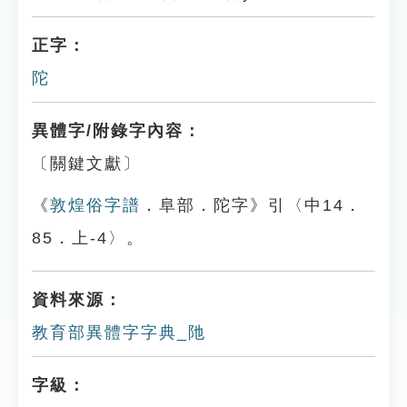
正字：
陀
異體字/附錄字內容：
〔關鍵文獻〕
《
敦煌俗字譜
．阜部．陀字》引〈中14．
85．上-4〉。
資料來源：
教育部異體字字典_阤
字級：