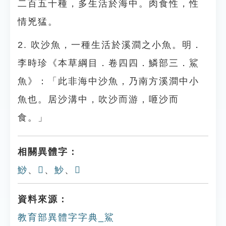
二百五十種，多生活於海中。肉食性，性
情兇猛。
2. 吹沙魚，一種生活於溪澗之小魚。明．
李時珍《本草綱目．卷四四．鱗部三．鯊
魚》：「此非海中沙魚，乃南方溪澗中小
魚也。居沙溝中，吹沙而游，咂沙而
食。」
相關異體字：
鯋
、
𩺳
、
魦
、
𩵮
資料來源：
教育部異體字字典_鯊