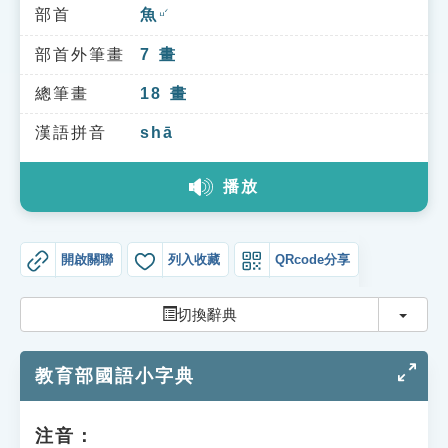
索引選單
部首
魚
ㄩˊ
知識索引
部首外筆畫
7
畫
單字索引
總筆畫
18
畫
生命大百科索引
漢語拼音
shā
播放
遊戲專區
教學應用
開啟關聯
列入收藏
QRcode分享
貓頭鷹博士
切換
切換辭典
教育部國語小字典
注音：