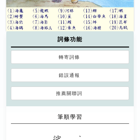
詞條功能
轉寄詞條
錯誤通報
推薦關聯詞
筆順學習