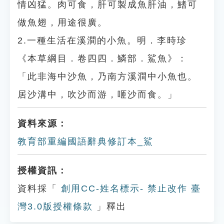
情凶猛。肉可食，肝可製成魚肝油，鰭可
做魚翅，用途很廣。
2.一種生活在溪澗的小魚。明．李時珍
《本草綱目．卷四四．鱗部．鯊魚》：
「此非海中沙魚，乃南方溪澗中小魚也。
居沙溝中，吹沙而游，咂沙而食。」
資料來源：
教育部重編國語辭典修訂本_鯊
授權資訊：
資料採「
創用CC-姓名標示- 禁止改作 臺
灣3.0版授權條款
」釋出