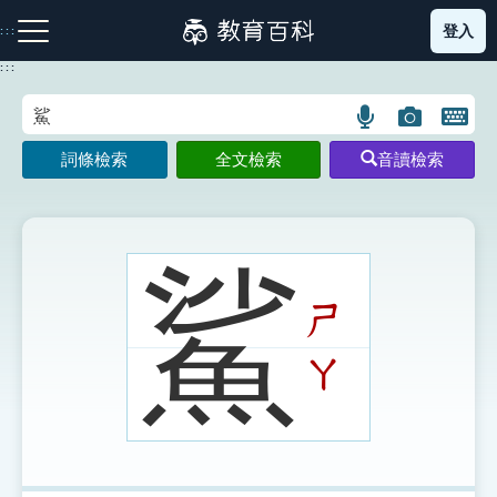
跳
登入
:::
到
主
:::
要
內
語
圖
開
容
注音索引圖示
筆畫索引圖示
部首索引表圖示
言
片
啟
詞條檢索
全文檢索
音讀檢索
搜
搜
鍵
尋
尋
盤
圖
圖
圖
示
示
示
鯊
ㄕ
網站導覽
ㄚ
生字詞彙表
成語故事