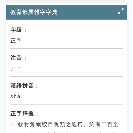
教育部異體字字典
字級：
正字
注音：
ㄕㄚ
漢語拼音：
shā
正字釋義：
1. 軟骨魚綱鮫目魚類之通稱。約有二百至