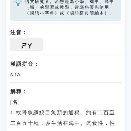
語文研究者。若您是為小學、國中、高中
（職）的學習或教學，建議您優先使用
《國語小字典》或《國語辭典簡編本》。
注音：
ㄕㄚ
漢語拼音：
shā
解釋：
[名]
1.軟骨魚綱鮫目魚類的通稱。約有二百至
二百五十種，多生活在海中。肉食性，性