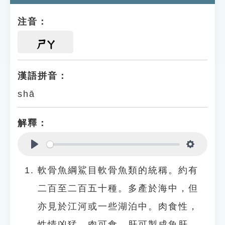
注音：
ㄕㄚ
漢語拼音：
shā
解釋：
Play
Settings
軟骨魚綱鯊目軟骨魚類的統稱。約有
二百至二百五十種。多產於海中，但
亦見於江河或一些湖泊中。肉食性，
性情凶猛。肉可食，肝可製成魚肝