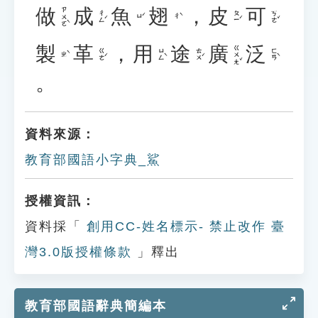
做
成
魚
翅
，
皮
可
ㄗㄨㄛˋ
ㄔㄥˊ
ㄆㄧˊ
ㄎㄜˇ
ㄩˊ
ㄔˋ
製
革
，
用
途
廣
泛
ㄍㄨㄤˇ
ㄍㄜˊ
ㄩㄥˋ
ㄊㄨˊ
ㄈㄢˋ
ㄓˋ
。
資料來源：
教育部國語小字典_鯊
授權資訊：
資料採「
創用CC-姓名標示- 禁止改作 臺
灣3.0版授權條款
」釋出
教育部國語辭典簡編本