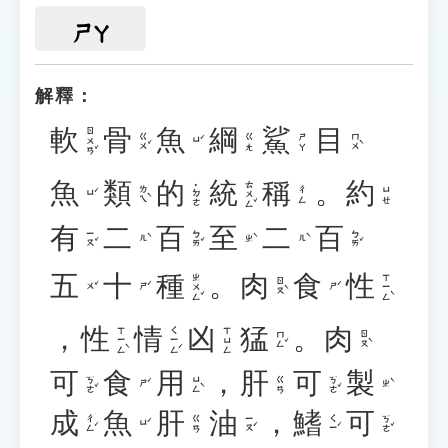
ㄕㄚ
解釋：
軟
骨
魚
綱
鯊
目
ㄖㄨㄢˇ
ㄍㄨˇ
ㄇㄨˋ
ㄍㄤ
ㄕㄚ
ㄩˊ
魚
類
的
統
稱
。
約
ㄊㄨㄥˇ
˙ㄉㄜ
ㄌㄟˋ
ㄔㄥ
ㄩㄝ
ㄩˊ
有
二
百
至
二
百
ㄧㄡˇ
ㄅㄞˇ
ㄅㄞˇ
ㄦˋ
ㄓˋ
ㄦˋ
五
十
種
。
肉
食
性
ㄓㄨㄥˇ
ㄒㄧㄥˋ
ㄖㄡˋ
ㄨˇ
ㄕˊ
ㄕˊ
，
性
情
凶
猛
。
肉
ㄒㄧㄥˋ
ㄑㄧㄥˊ
ㄒㄩㄥ
ㄇㄥˇ
ㄖㄡˋ
可
食
用
，
肝
可
製
ㄎㄜˇ
ㄩㄥˋ
ㄎㄜˇ
ㄍㄢ
ㄕˊ
ㄓˋ
成
魚
肝
油
，
鰭
可
ㄔㄥˊ
ㄧㄡˊ
ㄑㄧˊ
ㄎㄜˇ
ㄍㄢ
ㄩˊ