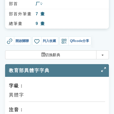
索引選單
部首
厂
ㄏㄢˇ
知識索引
部首外筆畫
7
畫
單字索引
總筆畫
9
畫
生命大百科索引
開啟關聯
列入收藏
QRcode分享
遊戲專區
切換
切換辭典
教學應用
教育部異體字字典
貓頭鷹博士
字級：
異體字
注音：