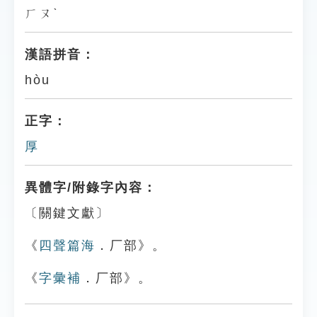
ㄏㄡˋ
漢語拼音：
hòu
正字：
厚
異體字/附錄字內容：
〔關鍵文獻〕
《
四聲篇海
．厂部》。
《
字彙補
．厂部》。