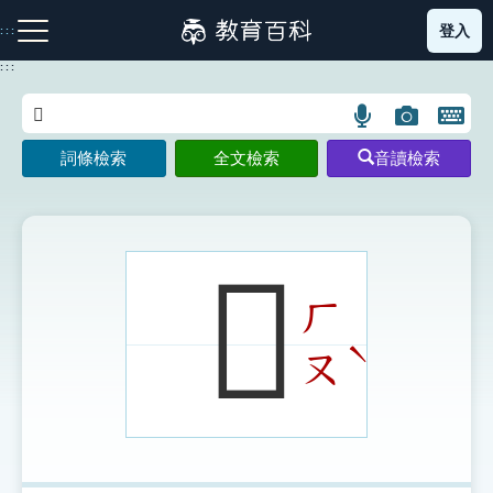
跳
登入
:::
到
主
:::
要
內
語
圖
開
容
注音索引圖示
筆畫索引圖示
部首索引表圖示
言
片
啟
詞條檢索
全文檢索
音讀檢索
搜
搜
鍵
尋
尋
盤
圖
圖
圖
示
示
示
𠩞
ㄏ
網站導覽
ˋ
ㄡ
生字詞彙表
成語故事