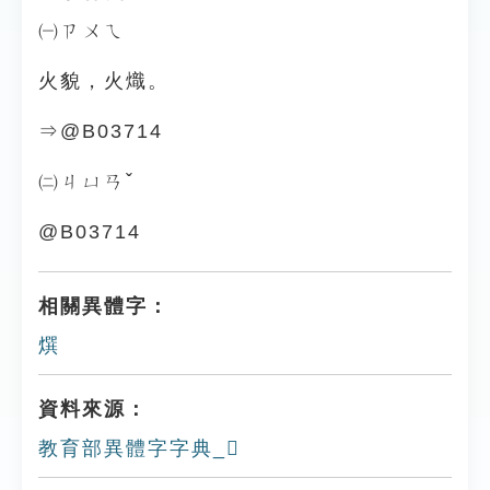
㈠ㄗㄨㄟ
火貌，火熾。
⇒@B03714
㈡ㄐㄩㄢˇ
@B03714
相關異體字：
㷷
資料來源：
教育部異體字字典_𤎱