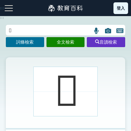
跳
登入
:::
到
主
:::
要
內
語
圖
開
容
注音索引圖示
筆畫索引圖示
部首索引表圖示
言
片
啟
詞條檢索
全文檢索
音讀檢索
搜
搜
鍵
尋
尋
盤
圖
圖
圖
示
示
示
𤎱
網站導覽
生字詞彙表
成語故事