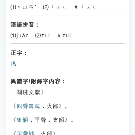
⑴ㄐㄩㄢˇ ⑵ㄗㄨㄟ ＃ㄗㄨㄟ
漢語拼音：
⑴juǎn ⑵zuī ＃zuī
正字：
臇
異體字/附錄字內容：
〔關鍵文獻〕
《
四聲篇海
．火部》。
《
集韻
．平聲．支韻》。
《
字彙補
．火部》。