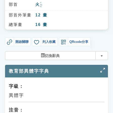
索引選單
ㄏㄨㄛˇ
部首
火
知識索引
部首外筆畫
12
畫
單字索引
總筆畫
16
畫
生命大百科索引
開啟關聯
列入收藏
QRcode分享
遊戲專區
切換
切換辭典
教學應用
教育部異體字字典
貓頭鷹博士
字級：
異體字
注音：