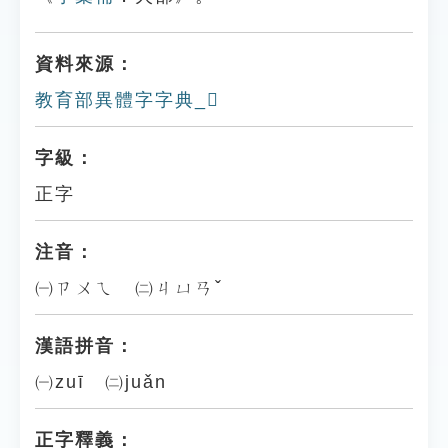
資料來源：
教育部異體字字典_𤎱
字級：
正字
注音：
㈠ㄗㄨㄟ ㈡ㄐㄩㄢˇ
漢語拼音：
㈠zuī ㈡juǎn
正字釋義：