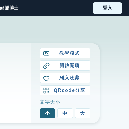
頭鷹博士
登入
教學模式
開啟關聯
列入收藏
QRcode分享
文字大小
小
中
大