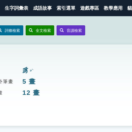
生字詞彙表
成語故事
索引選單
遊戲專區
教學應用
貓
詞條檢索
全文檢索
音讀檢索
豸
ㄓˋ
5
畫
外筆畫
12
畫
畫