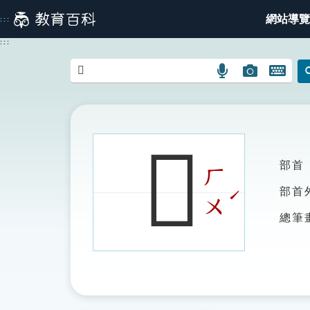
跳
網站導覽
:::
到
主
:::
要
內
語
圖
開
容
言
片
啟
搜
搜
鍵
尋
尋
盤
圖
圖
圖
𧲲
示
示
示
部首
ㄏ
ˊ
部首
ㄨ
總筆