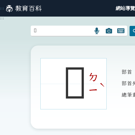
跳
網站導覽
:::
到
主
:::
要
內
語
圖
開
容
言
片
啟
搜
搜
鍵
尋
尋
盤
圖
圖
圖
𨻐
示
示
示
部首
ㄉ
ˋ
部首
ㄧ
總筆