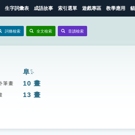
生字詞彙表
成語故事
索引選單
遊戲專區
教學應用
貓
詞條檢索
全文檢索
音讀檢索
阜
ㄈㄨˋ
10
畫
外筆畫
13
畫
畫