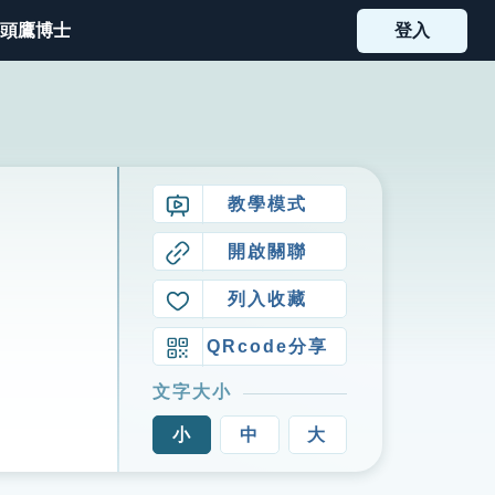
頭鷹博士
登入
教學模式
開啟關聯
列入收藏
QRcode分享
文字大小
小
中
大