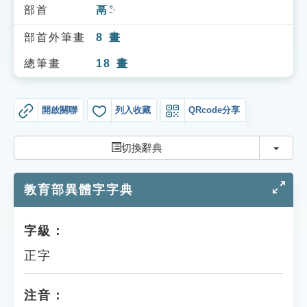
索引選單
部首
鬲
ㄌㄧˋ
知識索引
部首外筆畫
8
畫
單字索引
總筆畫
18
畫
生命大百科索引
開啟關聯
列入收藏
QRcode分享
遊戲專區
切換
切換辭典
教學應用
教育部異體字字典
貓頭鷹博士
字級：
正字
注音：