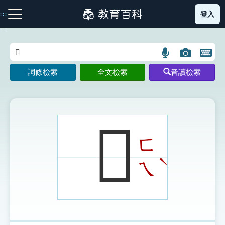
跳
登入
:::
到
主
:::
要
內
語
圖
開
容
注音索引圖示
筆畫索引圖示
部首索引表圖示
言
片
啟
詞條檢索
全文檢索
音讀檢索
搜
搜
鍵
尋
尋
盤
圖
圖
圖
示
示
示
𩰾
ㄈ
網站導覽
ˋ
ㄟ
生字詞彙表
成語故事