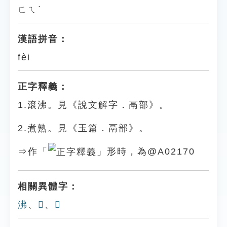
ㄈㄟˋ
漢語拼音：
fèi
正字釋義：
1.滾沸。見《說文解字．鬲部》。
2.煮熟。見《玉篇．鬲部》。
⇒作「
」形時，為@A02170
相關異體字：
沸
、
𩱎
、
𩱣